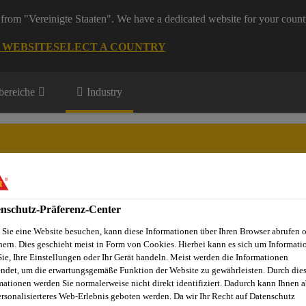
from "Vereinigte Staaten". We have a dedicated website for your count
G WEBSITE
SELECT A COUNTRY
ereiche
Industry
und Maschinen
nschutz-Präferenz-Center
Service
Download Center
Über Appliances & Equipment
Sie eine Website besuchen, kann diese Informationen über Ihren Browser abrufen 
hern. Dies geschieht meist in Form von Cookies. Hierbei kann es sich um Informati
Sie, Ihre Einstellungen oder Ihr Gerät handeln. Meist werden die Informationen
ndet, um die erwartungsgemäße Funktion der Website zu gewährleisten. Durch die
Klima- und Lüftungstechnik
SikaFast®-555 L03
mationen werden Sie normalerweise nicht direkt identifiziert. Dadurch kann Ihnen a
ersonalisierteres Web-Erlebnis geboten werden. Da wir Ihr Recht auf Datenschutz