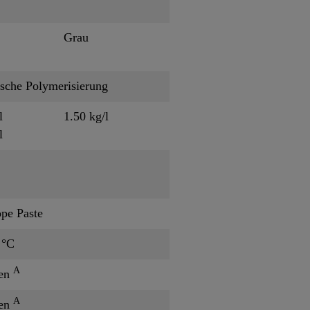
Grau
ische Polymerisierung
l
1.50 kg/l
l
ope Paste
 °C
A
ten
A
ten