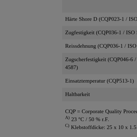
Härte Shore D (CQP023-1 / ISO
Zugfestigkeit (CQP036-1 / ISO 
Reissdehnung (CQP036-1 / ISO
Zugscherfestigkeit (CQP046-6 /
4587)
Einsatztemperatur (CQP513-1)
Haltbarkeit
CQP = Corporate Quality Proce
A)
23 °C / 50 % r.F.
C)
Klebstoffdicke: 25 x 10 x 1.