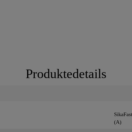
Produktedetails
SikaFas
(A)