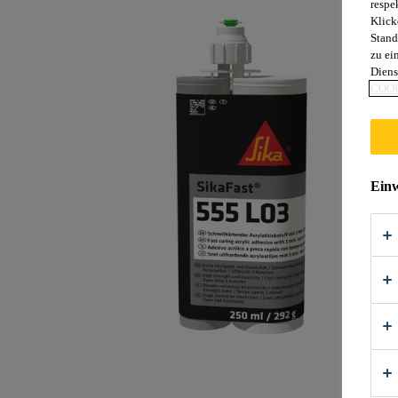
respe
Klick
Stand
zu ei
Diens
COOK
Einw