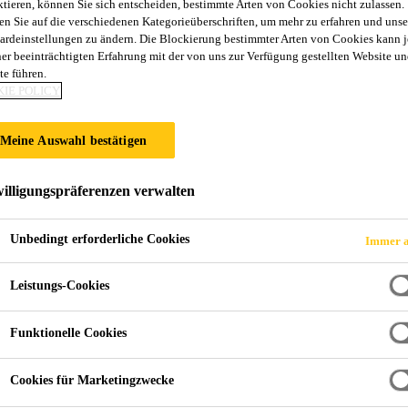
ktieren, können Sie sich entscheiden, bestimmte Arten von Cookies nicht zulassen.
SikaFast®-555 L
en Sie auf die verschiedenen Kategorieüberschriften, um mehr zu erfahren und unse
ardeinstellungen zu ändern. Die Blockierung bestimmter Arten von Cookies kann 
ner beeinträchtigten Erfahrung mit der von uns zur Verfügung gestellten Website un
te führen.
Schnellhärtender zweikomponenten Struktu
IE POLICY
SikaFast®-555 L03 ist ein acrylatbasierender, schnellhär
Meine Auswahl bestätigen
zweikomponenten Klebstoff. Die Konsistenz ist pasten
präzise, vertikale und horizontale Verarbeitung. Er eignet sich als Ersatz zur mechanischen Fixierung
illigungspräferenzen verwalten
und bietet eine hervorragende Haftung auf verschied
Mehr
Kunststoffen, Glas und Holz. Dieses Produkt ist mit verschiedenen Offenzeiten erhältlich, um sich an
Unbedingt erforderliche Cookies
Immer a
spezifische Anwendungsanforderungen anzupassen.
Festigkeitsaufbau innerhalb von Minuten nach der
Leistungs-Cookies
Haftung auf einer Vielzahl von Untergründen ohne
Oberflächenvorbehandlung
Funktionelle Cookies
Hohe Festigkeit und Schlagfestigkeit
Cookies für Marketingzwecke