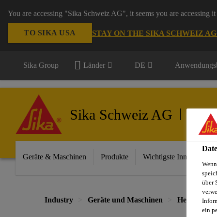
You are accessing "Sika Schweiz AG", it seems you are accessing it 
TO SIKA USA
STAY ON THE SIKA SCHWEIZ A
Sika Group
Länder
DE
Anwendungsb
Sika Schweiz AG
Geräte 
Date
Geräte & Maschinen
Produkte
Wichtigste Innovationen
Wenn 
speic
über 
verwe
Industry
Geräte und Maschinen
Heizungs-, 
Infor
ein p