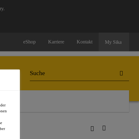
ry.
eShop
Karriere
Kontakt
My Sika
oder
onen
se
ber