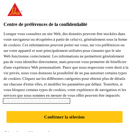
You are accessing "Sika Schweiz AG", it seems you are
accessing it from "États-Unis". We have a dedicated website for
your country.
Centre de préférences de la confidentialité
Construction
...
SikaScreed® HardTop-65
TO
Lorsque vous consultez un site Web, des données peuvent être stockées dans
STAY ON THE SIKA
SELECT A
votre navigateur ou récupérées à partir de celui-ci, généralement sous la forme
SIKA
SCHWEIZ AG WEBSITE
COUNTRY
de cookies. Ces informations peuvent porter sur vous, sur vos préférences ou
USA
sur votre appareil et sont principalement utilisées pour s'assurer que le site
Web fonctionne correctement. Les informations ne permettent généralement
pas de vous identifier directement, mais peuvent vous permettre de bénéficier
SikaScreed®
Sika Schweiz AG
d'une expérience Web personnalisée. Parce que nous respectons votre droit à la
vie privée, nous vous donnons la possibilité de ne pas autoriser certains types
de cookies. Cliquez sur les différentes catégories pour obtenir plus de détails
HardTop-65
sur chacune d'entre elles, et modifier les paramètres par défaut. Toutefois, si
vous bloquez certains types de cookies, votre expérience de navigation et les
services que nous sommes en mesure de vous offrir peuvent être impactés.
Mortier d'égalisation, très résistant,
POLITIQUE EN MATIÈRE DE COOKIES
adaptable au besoin, à durcissement
rapide
Confirmer la sélection
Mortier prêt à l'emploi, très résistant, résistant à