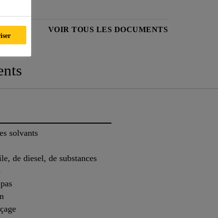
ÉCURITÉ
VOIR TOUS LES DOCUMENTS
iser
nts
s solvants
le, de diesel, de substances
s
 pas
en
açage