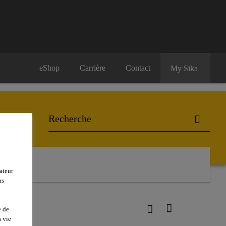
eShop
Carrière
Contact
My Sika
ateur
ns
e de
 vie