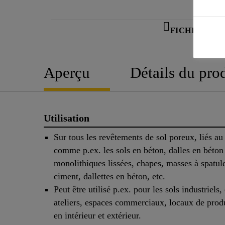
FICHE TECH
Aperçu
Détails du pro
Utilisation
Sur tous les revêtements de sol poreux, liés au
comme p.ex. les sols en béton, dalles en béton
monolithiques lissées, chapes, masses à spatul
ciment, dallettes en béton, etc.
Peut être utilisé p.ex. pour les sols industriels,
ateliers, espaces commerciaux, locaux de produ
en intérieur et extérieur.