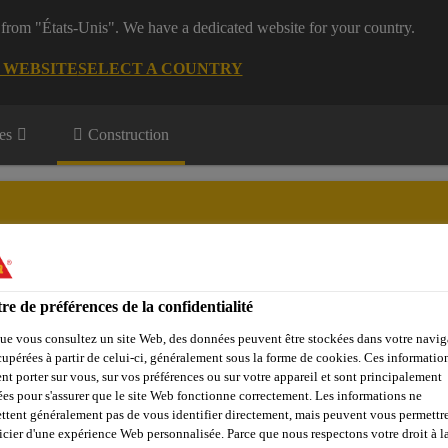
 from "États-Unis". We have a dedicated website for your country.
G WEBSITE
SELECT A COUNTRY
es
Construction
re de préférences de la confidentialité
Objets de référence
Sika Apps
Interlocuteur
ue vous consultez un site Web, des données peuvent être stockées dans votre navig
cupérées à partir de celui-ci, généralement sous la forme de cookies. Ces informatio
nt porter sur vous, sur vos préférences ou sur votre appareil et sont principalement
sées pour s'assurer que le site Web fonctionne correctement. Les informations ne
t
ttent généralement pas de vous identifier directement, mais peuvent vous permettr
icier d'une expérience Web personnalisée. Parce que nous respectons votre droit à la