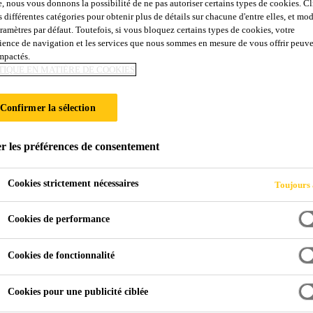
e, nous vous donnons la possibilité de ne pas autoriser certains types de cookies. C
Stainprotect
s différentes catégories pour obtenir plus de détails sur chacune d'entre elles, et mod
aramètres par défaut. Toutefois, si vous bloquez certains types de cookies, votre
ience de navigation et les services que nous sommes en mesure de vous offrir peuv
impactés.
 pour les surfaces liées au ciment
TIQUE EN MATIÈRE DE COOKIES
 des solvants, à base de silane pour les surfaces liées au ci
Confirmer la sélection
r les préférences de consentement
Cookies strictement nécessaires
Toujours 
 substances aqueuses et autres salissures
Cookies de performance
Cookies de fonctionnalité
Cookies pour une publicité ciblée