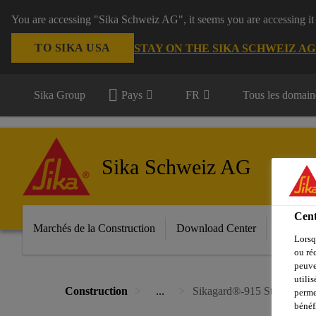
You are accessing "Sika Schweiz AG", it seems you are accessing it
TO SIKA USA
STAY ON THE SIKA SCHWEIZ A
Sika Group
Pays
FR
Tous les domain
Sika Schweiz AG
Cent
Marchés de la Construction
Download Center
Services
Lorsq
ou ré
peuve
utili
Construction
...
Sikagard®-915 Stainprotec
perme
bénéf