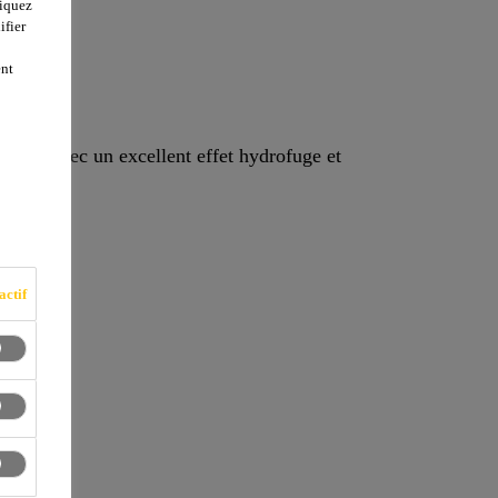
liquez
ifier
ent
ment, avec un excellent effet hydrofuge et
actif