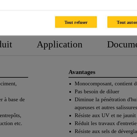
NIQUE DU PRODUIT
FICHES DE DONNÉES DE S
Tout refuser
Tout autor
duit
Application
Docume
Avantages
 ciment,
Monocomposant, contient de
Pas besoin de diluer
er à base de
Diminue la pénétration d'hui
aqueuses et autres salissure
 entrepôts,
Résiste aux UV et ne jaunit
ction etc.
Réduit les travaux d'entreti
Résiste aux sels de dévergl