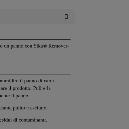
cio o un panno con Sika® Remover-
numidire il panno di carta
e il prodotto. Pulire la
uente il panno.
iante pulito e asciutto.
esidui di contaminanti.