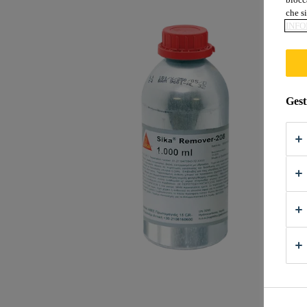
che si
INFO
Gest