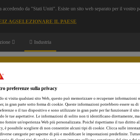
a accedendo da "Stati Uniti". Esiste un sito web separato per il vostro p
EIZ AG
SELEZIONARE IL PAESE
zione
Industria
ive Aftermarket / Riparazione di veicoli
ro preferenze sulla privacy
o si visita qualsiasi sito Web, questo può memorizzare o recuperare informazioni s
cipali Innovazioni
Download Center
Chi siamo
r, in gran parte sotto forma di cookie. Queste informazioni potrebbero essere su di t
eferenze o il tuo dispositivo e sono utilizzate in gran parte per far funzionare il sito
do le tue aspettative. Le informazioni di solito non ti identificano direttamente, ma
no fornire un'esperienza Web più personalizzata. Poiché rispettiamo il tuo diritto al
y, è possibile scegliere di non consentire alcuni tipi di cookie. Clicca sulle intesta
i veicoli
Incollaggio di Pannelli
Accessori/Materiali ausiliari
diverse categorie per saperne di più e modificare le impostazioni predefinite. Tuttav
ggio di alcuni tipi di cookie può avere impatto sulla tua esperienza del sito e dei s