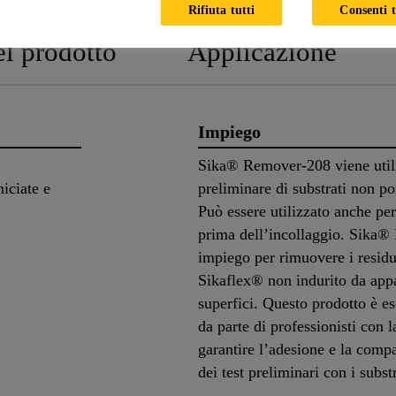
Rifiuta tutti
Consenti t
el prodotto
Applicazione
Impiego
Sika® Remover-208 viene utili
niciate e
preliminare di substrati non p
Può essere utilizzato anche per
prima dell’incollaggio. Sika®
impiego per rimuovere i residui
Sikaflex® non indurito da appa
superfici. Questo prodotto è e
da parte di professionisti con 
garantire l’adesione e la compat
dei test preliminari con i subst