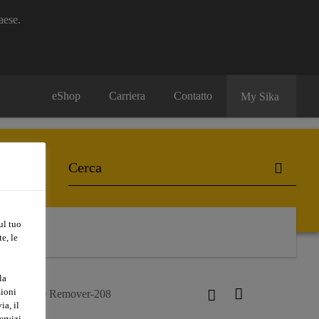
aese.
eShop
Carriera
Contatto
My Sika
ul tuo
e, le
la
zioni
Sika® Remover-208
ia, il
ervizi