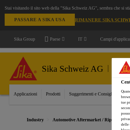
Stai visitando il sito web della "Sika Schweiz AG", sembra che si sti
PASSARE A SIKA USA
RIMANERE SIKA SCHW
Sika Group
Paese
IT
Campi d'applica
Sika Schweiz AG
Automot
Cent
Quand
Applicazioni
Prodotti
Suggerimenti e Consigli
Prin
browse
tue pr
secon
posso
privac
Industry
Automotive Aftermarket / Riparazione d
delle 
blocca