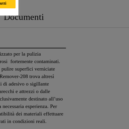
utti
Documenti
zzato per la pulizia
orosi fortemente contaminati.
 pulire superfici verniciate
 Remover-208 trova altresì
 di adesivo o sigillante
recchi e attrezzi o dalle
sclusivamente destinato all’uso
la necessaria esperienza. Per
ibilità dei materiali effettuare
rati in condizioni reali.