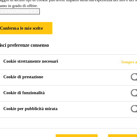
amo in grado di offrire.
Sika® Remover-
RMATIVA SUI COOKIE
Detergente a base solvente per superfici n
Conferma le mie scelte
Sika® Remover-208 è un detergente trasparente incolor
isci preferenze consenso
Cookie strettamente necessari
Sempre a
Rimuove pesanti contaminazioni
Cookie di prestazione
Adatto per la maggior parte delle superfici vernicia
Cookie di funzionalità
Disponibile anche in bomboletta spray
Cookie per pubblicità mirata
SCHEDA DATI DEL
SCHEDA
PRODOTTO
SIC