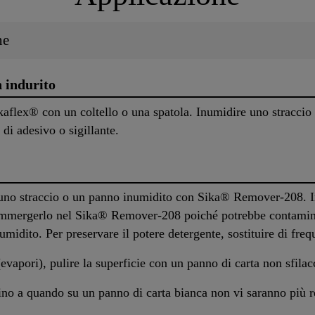
ne
 indurito
Sikaflex® con un coltello o una spatola. Inumidire uno strac
 di adesivo o sigillante.
n uno straccio o un panno inumidito con Sika® Remover-208. I
 immergerlo nel Sika® Remover-208 poiché potrebbe contaminar
umidito. Per preservare il potere detergente, sostituire di freq
evapori), pulire la superficie con un panno di carta non sfilacc
fino a quando su un panno di carta bianca non vi saranno più r