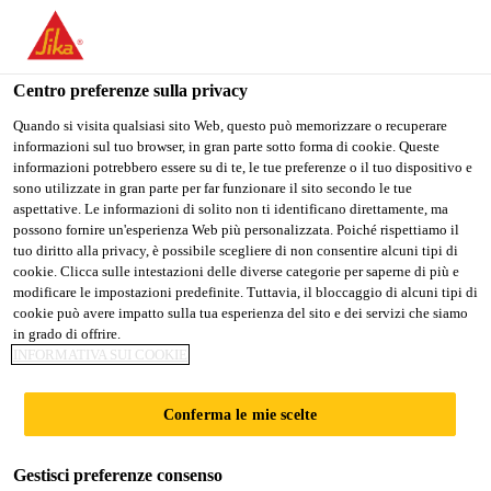
Stai visitando il sito web della "Sika Schweiz AG", sembra che si
stia accedendo da "Stati Uniti". Esiste un sito web separato per il
vostro paese.
Centro preferenze sulla privacy
Industry
...
SikaLastomer®-714
PASSARE A
RIMANERE SIKA
SELEZIONARE
Quando si visita qualsiasi sito Web, questo può memorizzare o recuperare
informazioni sul tuo browser, in gran parte sotto forma di cookie. Queste
SIKA USA
SCHWEIZ AG
IL PAESE
informazioni potrebbero essere su di te, le tue preferenze o il tuo dispositivo e
sono utilizzate in gran parte per far funzionare il sito secondo le tue
aspettative. Le informazioni di solito non ti identificano direttamente, ma
Sika Schweiz AG
possono fornire un'esperienza Web più personalizzata. Poiché rispettiamo il
SikaLastomer®-714
tuo diritto alla privacy, è possibile scegliere di non consentire alcuni tipi di
cookie. Clicca sulle intestazioni delle diverse categorie per saperne di più e
modificare le impostazioni predefinite. Tuttavia, il bloccaggio di alcuni tipi di
Sigillante butilico tissotropico
cookie può avere impatto sulla tua esperienza del sito e dei servizi che siamo
in grado di offrire.
INFORMATIVA SUI COOKIE
SikaLastomer®-714 è un sigillante pastoso,
tissotropico, contenente solventi, a base butilica.
Conferma le mie scelte
Non polimerizza e può essere rimosso tamponandolo
con sé stesso. Ciò garantisce una sigillatura
Leggi di più +
tecnicamente ed esteticamente pulita senza l’impiego
Gestisci preferenze consenso