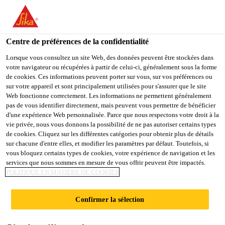
You are accessing "Sika Schweiz AG", it seems you are
accessing it from "États-Unis". We have a dedicated website for
your country.
Centre de préférences de la confidentialité
Construction
...
SikaShield® EP 5 ard WF flam
TO
Lorsque vous consultez un site Web, des données peuvent être stockées dans
STAY ON THE SIKA
SELECT A
votre navigateur ou récupérées à partir de celui-ci, généralement sous la forme
SIKA
SCHWEIZ AG WEBSITE
COUNTRY
de cookies. Ces informations peuvent porter sur vous, sur vos préférences ou
USA
sur votre appareil et sont principalement utilisées pour s'assurer que le site
Web fonctionne correctement. Les informations ne permettent généralement
pas de vous identifier directement, mais peuvent vous permettre de bénéficier
SikaShield® EP 5
Sika Schweiz AG
d'une expérience Web personnalisée. Parce que nous respectons votre droit à la
vie privée, nous vous donnons la possibilité de ne pas autoriser certains types
de cookies. Cliquez sur les différentes catégories pour obtenir plus de détails
ard WF flam
sur chacune d'entre elles, et modifier les paramètres par défaut. Toutefois, si
vous bloquez certains types de cookies, votre expérience de navigation et les
services que nous sommes en mesure de vous offrir peuvent être impactés.
Lé de bitume élastomère à souder et
POLITIQUE EN MATIÈRE DE COOKIES
renfort avec un non-tissé polyester, pour
une couche étanche et résistant aux racines
Confirmer la sélection
Lé de bitume élastomère et renfort avec un non-tissé