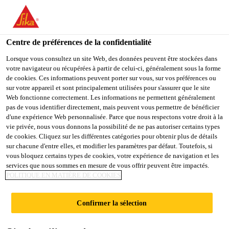
You are accessing "Sika Schweiz AG", it seems you are
accessing it from "États-Unis". We have a dedicated website for
your country.
Centre de préférences de la confidentialité
Construction
...
Sarnafil® T Clean
TO
Lorsque vous consultez un site Web, des données peuvent être stockées dans
STAY ON THE SIKA
SELECT A
votre navigateur ou récupérées à partir de celui-ci, généralement sous la forme
SIKA
SCHWEIZ AG WEBSITE
COUNTRY
de cookies. Ces informations peuvent porter sur vous, sur vos préférences ou
USA
sur votre appareil et sont principalement utilisées pour s'assurer que le site
Web fonctionne correctement. Les informations ne permettent généralement
pas de vous identifier directement, mais peuvent vous permettre de bénéficier
Sarnafil® T Clean
Sika Schweiz AG
d'une expérience Web personnalisée. Parce que nous respectons votre droit à la
vie privée, nous vous donnons la possibilité de ne pas autoriser certains types
de cookies. Cliquez sur les différentes catégories pour obtenir plus de détails
Nettoyant pour le Sarnafil® T avec de
sur chacune d'entre elles, et modifier les paramètres par défaut. Toutefois, si
vous bloquez certains types de cookies, votre expérience de navigation et les
fortes salissures
services que nous sommes en mesure de vous offrir peuvent être impactés.
POLITIQUE EN MATIÈRE DE COOKIES
Mélange de solvants organiques
Confirmer la sélection
Nettoye les salissures en surfaces