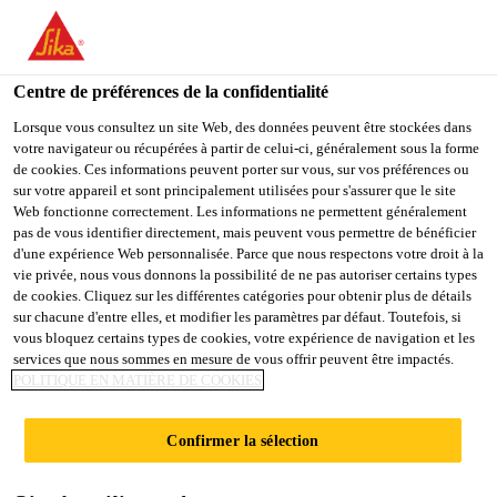
You are accessing "Sika Schweiz AG", it seems you are
accessing it from "États-Unis". We have a dedicated website for
your country.
Centre de préférences de la confidentialité
Construction
...
Sikafloor®-140 W Troweling Primer
TO
Lorsque vous consultez un site Web, des données peuvent être stockées dans
STAY ON THE SIKA
SELECT A
votre navigateur ou récupérées à partir de celui-ci, généralement sous la forme
SIKA
SCHWEIZ AG WEBSITE
COUNTRY
de cookies. Ces informations peuvent porter sur vous, sur vos préférences ou
USA
sur votre appareil et sont principalement utilisées pour s'assurer que le site
Web fonctionne correctement. Les informations ne permettent généralement
pas de vous identifier directement, mais peuvent vous permettre de bénéficier
Sikafloor®-140 W
Sika Schweiz AG
d'une expérience Web personnalisée. Parce que nous respectons votre droit à la
vie privée, nous vous donnons la possibilité de ne pas autoriser certains types
de cookies. Cliquez sur les différentes catégories pour obtenir plus de détails
Troweling Primer
sur chacune d'entre elles, et modifier les paramètres par défaut. Toutefois, si
vous bloquez certains types de cookies, votre expérience de navigation et les
services que nous sommes en mesure de vous offrir peuvent être impactés.
Promoteur d'adhérence/primaire de
POLITIQUE EN MATIÈRE DE COOKIES
lissage pour les systèmes SikaScreed®
HardTop
Confirmer la sélection
Promoteur d'adhérence breveté pour les systèmes