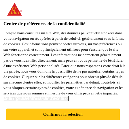
You are accessing "Sika Schweiz AG", it seems you are
accessing it from "États-Unis". We have a dedicated website for
your country.
Centre de préférences de la confidentialité
TO
Lorsque vous consultez un site Web, des données peuvent être stockées dans
STAY ON THE SIKA
SELECT A
votre navigateur ou récupérées à partir de celui-ci, généralement sous la forme
SIKA
SCHWEIZ AG WEBSITE
COUNTRY
de cookies. Ces informations peuvent porter sur vous, sur vos préférences ou
USA
sur votre appareil et sont principalement utilisées pour s'assurer que le site
Web fonctionne correctement. Les informations ne permettent généralement
pas de vous identifier directement, mais peuvent vous permettre de bénéficier
Sika Schweiz AG
d'une expérience Web personnalisée. Parce que nous respectons votre droit à la
vie privée, nous vous donnons la possibilité de ne pas autoriser certains types
de cookies. Cliquez sur les différentes catégories pour obtenir plus de détails
sur chacune d'entre elles, et modifier les paramètres par défaut. Toutefois, si
vous bloquez certains types de cookies, votre expérience de navigation et les
ADJUVANT POUR
services que nous sommes en mesure de vous offrir peuvent être impactés.
POLITIQUE EN MATIÈRE DE COOKIES
BÉTON DUR
Confirmer la sélection