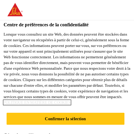
You are accessing "Sika Schweiz AG", it seems you are
accessing it from "États-Unis". We have a dedicated website for
your country.
Centre de préférences de la confidentialité
TO
Lorsque vous consultez un site Web, des données peuvent être stockées dans
STAY ON THE SIKA
SELECT A
votre navigateur ou récupérées à partir de celui-ci, généralement sous la forme
SIKA
SCHWEIZ AG WEBSITE
COUNTRY
de cookies. Ces informations peuvent porter sur vous, sur vos préférences ou
USA
sur votre appareil et sont principalement utilisées pour s'assurer que le site
Web fonctionne correctement. Les informations ne permettent généralement
pas de vous identifier directement, mais peuvent vous permettre de bénéficier
Sika Schweiz AG
d'une expérience Web personnalisée. Parce que nous respectons votre droit à la
vie privée, nous vous donnons la possibilité de ne pas autoriser certains types
de cookies. Cliquez sur les différentes catégories pour obtenir plus de détails
sur chacune d'entre elles, et modifier les paramètres par défaut. Toutefois, si
vous bloquez certains types de cookies, votre expérience de navigation et les
COMPLEXE
services que nous sommes en mesure de vous offrir peuvent être impactés.
POLITIQUE EN MATIÈRE DE COOKIES
D’HABITATIONS
Confirmer la sélection
«MÜHLEMATT»,