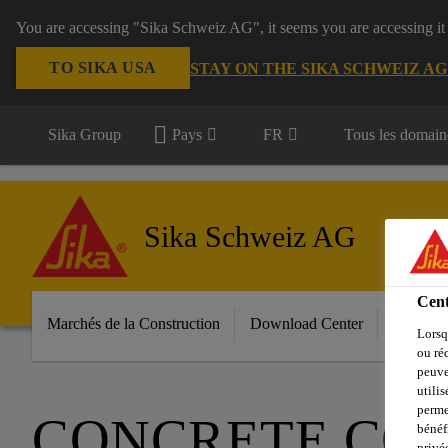
You are accessing "Sika Schweiz AG", it seems you are accessing it
TO SIKA USA
STAY ON THE SIKA SCHWEIZ A
Sika Group
Pays
FR
Tous les domain
Sika Schweiz AG
Cent
Marchés de la Construction
Download Center
Services
Lorsq
ou ré
peuve
utili
perme
CONCRETE CO
bénéf
privé