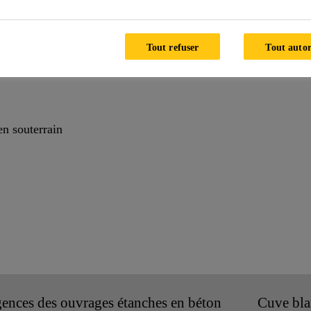
chure.
Tout refuser
Tout autor
en souterrain
ences des ouvrages étanches en béton
Cuve bla