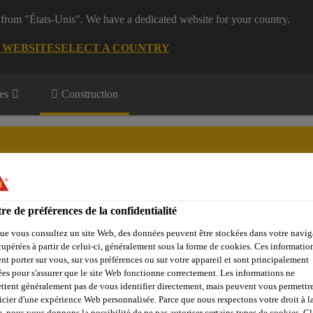
 from "États-Unis". We have a dedicated website for your country.
G WEBSITE
SELECT A COUNTRY
es
Construction
re de préférences de la confidentialité
Objets de référence
Sika Apps
Interlocuteur
ue vous consultez un site Web, des données peuvent être stockées dans votre navig
cupérées à partir de celui-ci, généralement sous la forme de cookies. Ces informatio
nt porter sur vous, sur vos préférences ou sur votre appareil et sont principalement
sées pour s'assurer que le site Web fonctionne correctement. Les informations ne
ttent généralement pas de vous identifier directement, mais peuvent vous permettr
NCEPT
icier d'une expérience Web personnalisée. Parce que nous respectons votre droit à la
e, nous vous donnons la possibilité de ne pas autoriser certains types de cookies. C