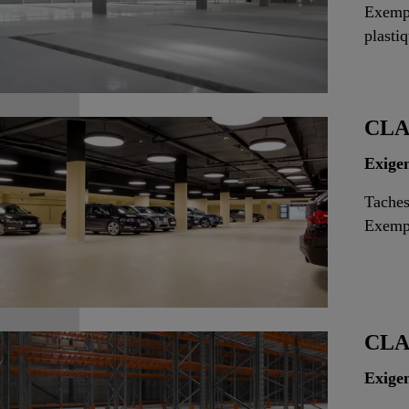
Exempl
plasti
CLA
Exige
Taches
Exempl
CLA
Exige