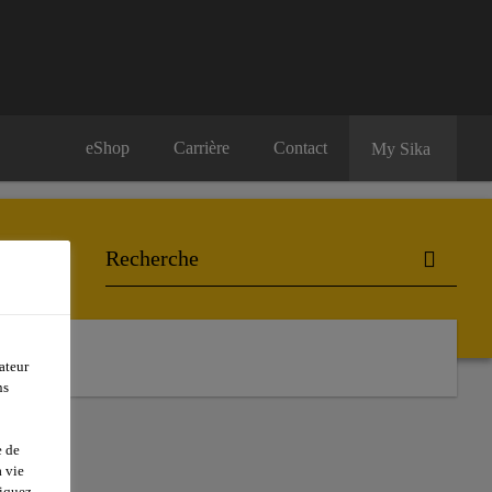
eShop
Carrière
Contact
My Sika
ateur
ns
e de
 vie
liquez