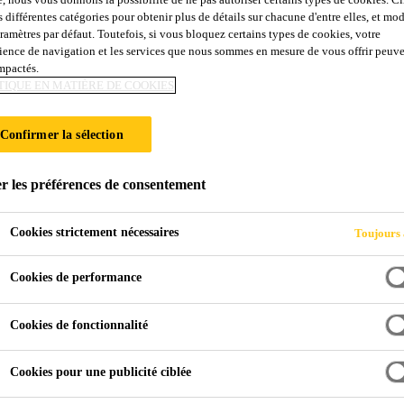
s différentes catégories pour obtenir plus de détails sur chacune d'entre elles, et mod
aramètres par défaut. Toutefois, si vous bloquez certains types de cookies, votre
ience de navigation et les services que nous sommes en mesure de vous offrir peuv
impactés.
TIQUE EN MATIÈRE DE COOKIES
Concrete Concept
Béton étanche
Confirmer la sélection
r les préférences de consentement
nces en matière d’étanchéité à l’eau pour l’enveloppe du bâti
Cookies strictement nécessaires
Toujours 
nces dans de nombreux domaines différents comme les tunnels 
ns, les installations d’eau potable et d’eaux usées, mais égale
Cookies de performance
 souterrain ou pour les piscines.
Cookies de fonctionnalité
uter une partie d’un bâtiment de manière étanche à l’eau, il 
e béton a son importance pour ce qui touche aux exigences de
Cookies pour une publicité ciblée
es raccords et les pénétrations en font également partie. Un bâ
plus faible. Les différentes solutions Sika pour la réalisation