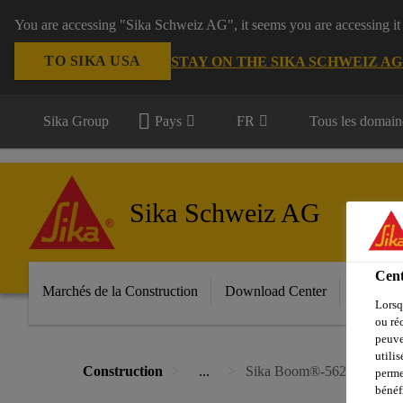
You are accessing "Sika Schweiz AG", it seems you are accessing it
TO SIKA USA
STAY ON THE SIKA SCHWEIZ A
Sika Group
Pays
FR
Tous les domain
Sika Schweiz AG
Cent
Marchés de la Construction
Download Center
Services
Lorsq
ou ré
peuve
utili
Construction
...
Sika Boom®-562 Foam Fix
perme
bénéf