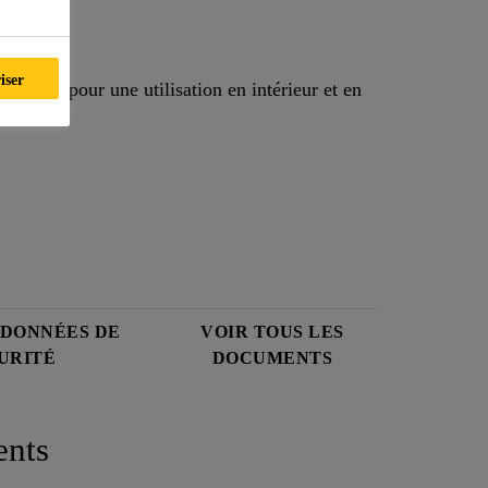
penser
iser
au feu pour une utilisation en intérieur et en
 DONNÉES DE
VOIR TOUS LES
URITÉ
DOCUMENTS
nts