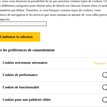
e, nous vous donnons la possibilité de ne pas autoriser certains types de cookies. C
Sika Boom®-562 
s différentes catégories pour obtenir plus de détails sur chacune d'entre elles, et mod
aramètres par défaut. Toutefois, si vous bloquez certains types de cookies, votre
ience de navigation et les services que nous sommes en mesure de vous offrir peuv
impactés.
Mousse adhésive professionnelle B2 pour di
TIQUE EN MATIÈRE DE COOKIES
d'isolation et de plâtre
Confirmer la sélection
Mousse adhésive polyuréthane monocomposante, auto-
dispenser, avec une bonne adhérence sur de nombreux 
r les préférences de consentement
efficace, économique et durable de plaques de plâtre 
applications dans le sol car elle est résistante et imputr
Plus +
Cookies strictement nécessaires
Toujours 
Cookies de performance
Bonne adhérence sur de nombreux matériaux de co
Résistant à l'humidité et imputrescible à l'état durc
Cookies de fonctionnalité
Bonne isolation thermique
Cookies pour une publicité ciblée