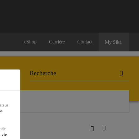
eShop
Carrière
Contact
My Sika
ateur
ns
e de
 vie