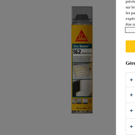
privé
sur le
les p
expér
être 
POLI
Gére