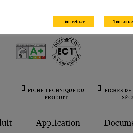
Application efficace et professionnelle avec le dis
Peut être coupé, rogné, poncé et verni
Tout refuser
Tout autor
Satisfait aux exigences en matière de comportement 
extérieur
FICHE TECHNIQUE DU
FICHES DE
PRODUIT
SÉC
duit
Application
Docume