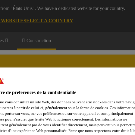
 from "États-Unis". We have a dedicated website for your country.
G WEBSITE
SELECT A COUNTRY
es
Construction
re de préférences de la confidentialité
Objets de référence
Sika Apps
Interlocuteur
ue vous consultez un site Web, des données peuvent être stockées dans votre navig
cupérées à partir de celui-ci, généralement sous la forme de cookies. Ces informatio
nt porter sur vous, sur vos préférences ou sur votre appareil et sont principalement
sées pour s'assurer que le site Web fonctionne correctement. Les informations ne
 Plus
ttent généralement pas de vous identifier directement, mais peuvent vous permettr
icier d'une expérience Web personnalisée. Parce que nous respectons votre droit à la