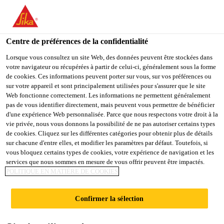
You are accessing "Sika Schweiz AG", it seems you are
accessing it from "États-Unis". We have a dedicated website for
your country.
Centre de préférences de la confidentialité
Construction
...
Sika Boom®-531 Multipositon
TO
Lorsque vous consultez un site Web, des données peuvent être stockées dans
STAY ON THE SIKA
SELECT A
votre navigateur ou récupérées à partir de celui-ci, généralement sous la forme
SIKA
SCHWEIZ AG WEBSITE
COUNTRY
de cookies. Ces informations peuvent porter sur vous, sur vos préférences ou
USA
sur votre appareil et sont principalement utilisées pour s'assurer que le site
Web fonctionne correctement. Les informations ne permettent généralement
pas de vous identifier directement, mais peuvent vous permettre de bénéficier
Sika Boom®-531
Sika Schweiz AG
d'une expérience Web personnalisée. Parce que nous respectons votre droit à la
vie privée, nous vous donnons la possibilité de ne pas autoriser certains types
de cookies. Cliquez sur les différentes catégories pour obtenir plus de détails
Multipositon
sur chacune d'entre elles, et modifier les paramètres par défaut. Toutefois, si
vous bloquez certains types de cookies, votre expérience de navigation et les
services que nous sommes en mesure de vous offrir peuvent être impactés.
Mousse de montage et de remplissage B2
POLITIQUE EN MATIÈRE DE COOKIES
de première qualité pour des applications
en multiposition avec le distributeur
Confirmer la sélection
Mousse polyuréthane monocomposante, très