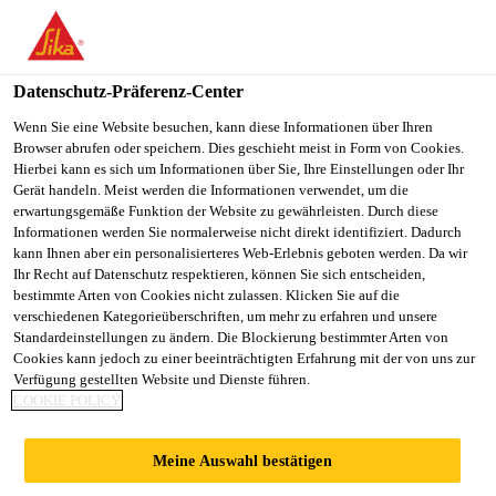
DE
Datenschutz-Präferenz-Center
Wenn Sie eine Website besuchen, kann diese Informationen über Ihren
Browser abrufen oder speichern. Dies geschieht meist in Form von Cookies.
EXECUTIVE/SENIOR
Hierbei kann es sich um Informationen über Sie, Ihre Einstellungen oder Ihr
Gerät handeln. Meist werden die Informationen verwendet, um die
erwartungsgemäße Funktion der Website zu gewährleisten. Durch diese
EXECUTIVE
Informationen werden Sie normalerweise nicht direkt identifiziert. Dadurch
kann Ihnen aber ein personalisierteres Web-Erlebnis geboten werden. Da wir
MAINTENANCE
Ihr Recht auf Datenschutz respektieren, können Sie sich entscheiden,
bestimmte Arten von Cookies nicht zulassen. Klicken Sie auf die
(INSTRUMENTATION)
verschiedenen Kategorieüberschriften, um mehr zu erfahren und unsere
Standardeinstellungen zu ändern. Die Blockierung bestimmter Arten von
Cookies kann jedoch zu einer beeinträchtigten Erfahrung mit der von uns zur
Verfügung gestellten Website und Dienste führen.
COOKIE POLICY
Vollzeit
Manufacturing
Meine Auswahl bestätigen
Kharagpur, West Bengal, India