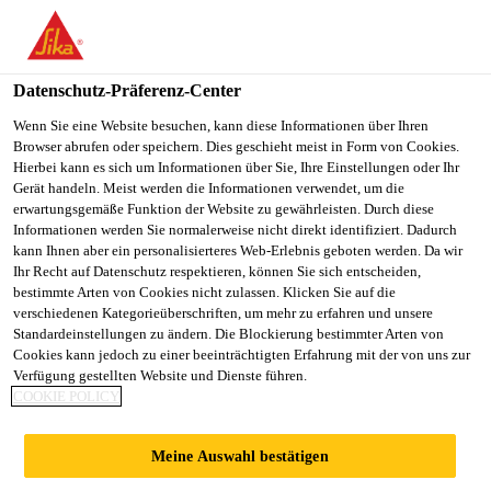
DE
Datenschutz-Präferenz-Center
Wenn Sie eine Website besuchen, kann diese Informationen über Ihren
Browser abrufen oder speichern. Dies geschieht meist in Form von Cookies.
BUSINESS UNIT
Hierbei kann es sich um Informationen über Sie, Ihre Einstellungen oder Ihr
Gerät handeln. Meist werden die Informationen verwendet, um die
erwartungsgemäße Funktion der Website zu gewährleisten. Durch diese
CONTROLLER
Informationen werden Sie normalerweise nicht direkt identifiziert. Dadurch
kann Ihnen aber ein personalisierteres Web-Erlebnis geboten werden. Da wir
Ihr Recht auf Datenschutz respektieren, können Sie sich entscheiden,
bestimmte Arten von Cookies nicht zulassen. Klicken Sie auf die
Vollzeit
verschiedenen Kategorieüberschriften, um mehr zu erfahren und unsere
Standardeinstellungen zu ändern. Die Blockierung bestimmter Arten von
Finanzen
Cookies kann jedoch zu einer beeinträchtigten Erfahrung mit der von uns zur
Rutherford, New Jersey, United States
Verfügung gestellten Website und Dienste führen.
COOKIE POLICY
140000 - 165000 USD per year
Meine Auswahl bestätigen
JETZT BEWERBEN
TEILEN