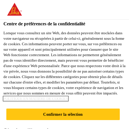
FR
Centre de préférences de la confidentialité
Lorsque vous consultez un site Web, des données peuvent être stockées dans
votre navigateur ou récupérées à partir de celui-ci, généralement sous la forme
BUSINESS UNIT
de cookies. Ces informations peuvent porter sur vous, sur vos préférences ou
sur votre appareil et sont principalement utilisées pour s'assurer que le site
Web fonctionne correctement. Les informations ne permettent généralement
CONTROLLER
pas de vous identifier directement, mais peuvent vous permettre de bénéficier
d'une expérience Web personnalisée. Parce que nous respectons votre droit à la
vie privée, nous vous donnons la possibilité de ne pas autoriser certains types
de cookies. Cliquez sur les différentes catégories pour obtenir plus de détails
Plein-temps
sur chacune d'entre elles, et modifier les paramètres par défaut. Toutefois, si
vous bloquez certains types de cookies, votre expérience de navigation et les
Finance
services que nous sommes en mesure de vous offrir peuvent être impactés.
Rutherford, New Jersey, United States
POLITIQUE EN MATIÈRE DE COOKIES
140000 - 165000 USD per year
Confirmer la sélection
POSTULER
PARTAGER