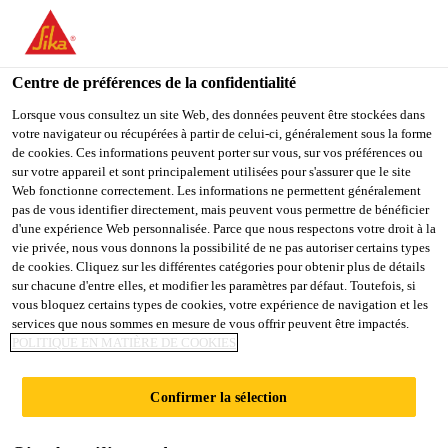
FR
Centre de préférences de la confidentialité
Lorsque vous consultez un site Web, des données peuvent être stockées dans
votre navigateur ou récupérées à partir de celui-ci, généralement sous la forme
DEPUTY MANAGER –
de cookies. Ces informations peuvent porter sur vous, sur vos préférences ou
sur votre appareil et sont principalement utilisées pour s'assurer que le site
Web fonctionne correctement. Les informations ne permettent généralement
SUPPLY PLANNING
pas de vous identifier directement, mais peuvent vous permettre de bénéficier
d'une expérience Web personnalisée. Parce que nous respectons votre droit à la
vie privée, nous vous donnons la possibilité de ne pas autoriser certains types
de cookies. Cliquez sur les différentes catégories pour obtenir plus de détails
Plein-temps
sur chacune d'entre elles, et modifier les paramètres par défaut. Toutefois, si
vous bloquez certains types de cookies, votre expérience de navigation et les
Supply Chain
services que nous sommes en mesure de vous offrir peuvent être impactés.
Navi Mumbai, Maharashtra, India
POLITIQUE EN MATIÈRE DE COOKIES
Confirmer la sélection
POSTULER
PARTAGER