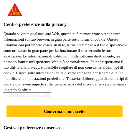
IT
Centro preferenze sulla privacy
Quando si visita qualsiasi sito Web, questo può memorizzare o recuperare
informazioni sul tuo browser, in gran parte sotto forma di cookie. Queste
DEPUTY MANAGER –
informazioni potrebbero essere su di te, le tue preferenze o il tuo dispositivo e
sono utilizzate in gran parte per far funzionare il sito secondo le tue
aspettative. Le informazioni di solito non ti identificano direttamente, ma
SUPPLY PLANNING
possono fornire un'esperienza Web più personalizzata. Poiché rispettiamo il
tuo diritto alla privacy, è possibile scegliere di non consentire alcuni tipi di
cookie. Clicca sulle intestazioni delle diverse categorie per saperne di più e
modificare le impostazioni predefinite. Tuttavia, il bloccaggio di alcuni tipi di
A tempo pieno
cookie può avere impatto sulla tua esperienza del sito e dei servizi che siamo
in grado di offrire.
Supply Chain
INFORMATIVA SUI COOKIE
Navi Mumbai, Maharashtra, India
Conferma le mie scelte
CANDIDARSI ORA
CONDIVIDERE
Gestisci preferenze consenso