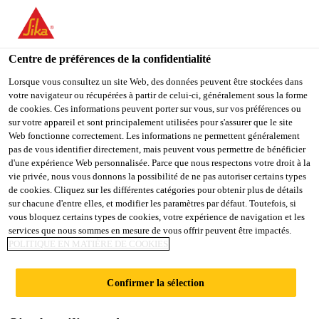
FR
Centre de préférences de la confidentialité
Lorsque vous consultez un site Web, des données peuvent être stockées dans
votre navigateur ou récupérées à partir de celui-ci, généralement sous la forme
INTERNAL AUDITOR
de cookies. Ces informations peuvent porter sur vous, sur vos préférences ou
sur votre appareil et sont principalement utilisées pour s'assurer que le site
Web fonctionne correctement. Les informations ne permettent généralement
pas de vous identifier directement, mais peuvent vous permettre de bénéficier
d'une expérience Web personnalisée. Parce que nous respectons votre droit à la
Plein-temps
vie privée, nous vous donnons la possibilité de ne pas autoriser certains types
Comptabilité
de cookies. Cliquez sur les différentes catégories pour obtenir plus de détails
sur chacune d'entre elles, et modifier les paramètres par défaut. Toutefois, si
Rutherford, New Jersey, United States
vous bloquez certains types de cookies, votre expérience de navigation et les
services que nous sommes en mesure de vous offrir peuvent être impactés.
100000 - 120000 USD per year
POLITIQUE EN MATIÈRE DE COOKIES
POSTULER
Confirmer la sélection
PARTAGER