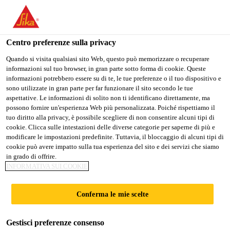
IT
Centro preferenze sulla privacy
Quando si visita qualsiasi sito Web, questo può memorizzare o recuperare
informazioni sul tuo browser, in gran parte sotto forma di cookie. Queste
INTERNAL AUDITOR
informazioni potrebbero essere su di te, le tue preferenze o il tuo dispositivo e
sono utilizzate in gran parte per far funzionare il sito secondo le tue
aspettative. Le informazioni di solito non ti identificano direttamente, ma
possono fornire un'esperienza Web più personalizzata. Poiché rispettiamo il
tuo diritto alla privacy, è possibile scegliere di non consentire alcuni tipi di
A tempo pieno
cookie. Clicca sulle intestazioni delle diverse categorie per saperne di più e
Contabilità/Audit
modificare le impostazioni predefinite. Tuttavia, il bloccaggio di alcuni tipi di
cookie può avere impatto sulla tua esperienza del sito e dei servizi che siamo
Rutherford, New Jersey, United States
in grado di offrire.
INFORMATIVA SUI COOKIE
100000 - 120000 USD per year
Conferma le mie scelte
CANDIDARSI ORA
CONDIVIDERE
Gestisci preferenze consenso