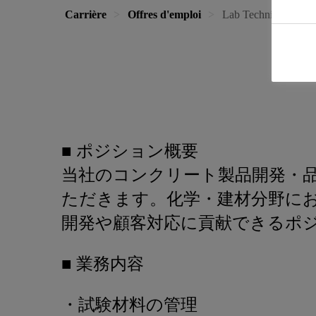
Carrière
Offres d'emploi
Lab Technician - Pr
■ ポジション概要
当社のコンクリート製品開発・
ただきます。化学・建材分野に
開発や顧客対応に貢献できるポ
■ 業務内容
・試験材料の管理