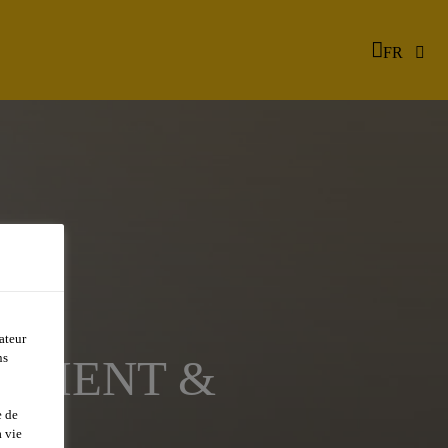
FR
ateur
ns
OPMENT &
e de
 vie