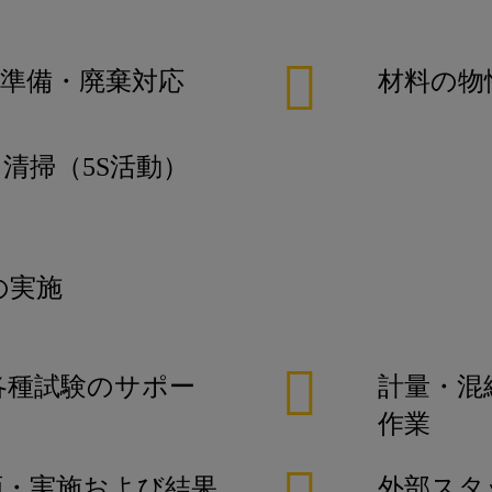
準備・廃棄対応
材料の物
清掃（5S活動）
の実施
各種試験のサポー
計量・混
作業
画・実施および結果
外部スタ