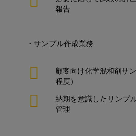
報告
・サンプル作成業務
顧客向け化学混和剤サン
程度）
納期を意識したサンプ
管理