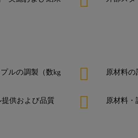
プルの調製（数kg
原材料の
ル提供および品質
原材料・