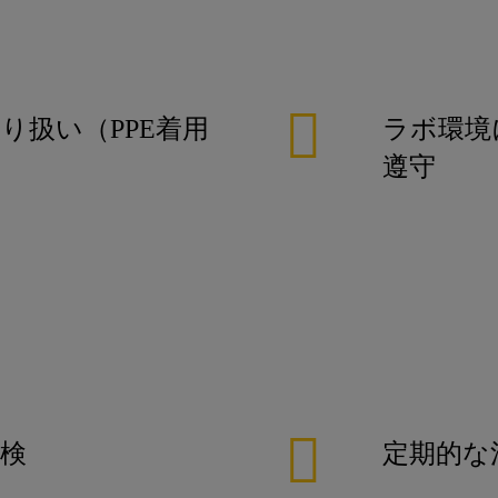
り扱い（PPE着用
ラボ環境
遵守
検
定期的な