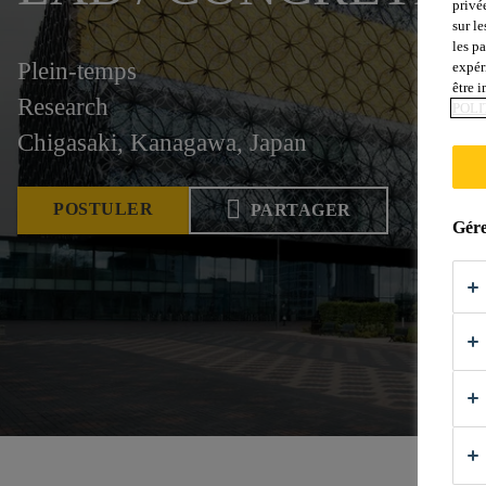
privé
sur le
les p
Plein-temps
expér
être 
Research
POLI
Chigasaki, Kanagawa, Japan
POSTULER
PARTAGER
Gére