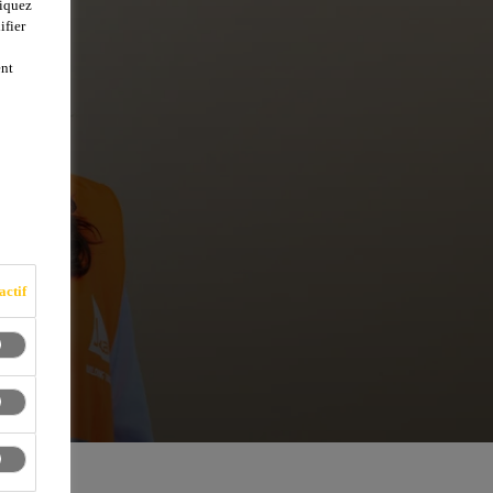
liquez
ifier
ent
actif