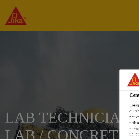
Cent
Lorsq
ou ré
LAB TECHNICIAN
peuve
utili
perme
LAB / CONCRETE
bénéf