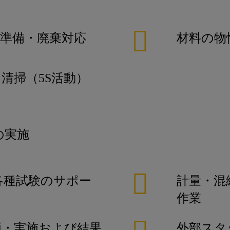
準備・廃棄対応
材料の物
清掃（5S活動）
の実施
各種試験のサポー
計量・混
作業
画・実施および結果
外部スタ