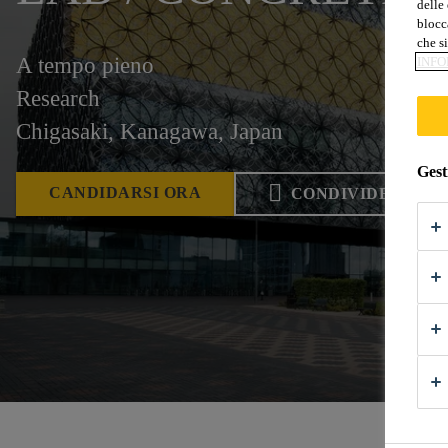
delle 
blocca
che si
A tempo pieno
INFO
Research
Chigasaki, Kanagawa, Japan
Gest
CANDIDARSI ORA
CONDIVIDERE