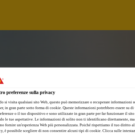
ro preferenze sulla privacy
o si visita qualsiasi sito Web, questo può memorizzare o recuperare informazioni s
r, in gran parte sotto forma di cookie. Queste informazioni potrebbero essere su di t
 - PRODUCT DEVEL
eferenze o il tuo dispositivo e sono utilizzate in gran parte per far funzionare il sito
do le tue aspettative. Le informazioni di solito non ti identificano direttamente, ma
no fornire un'esperienza Web più personalizzata. Poiché rispettiamo il tuo diritto al
y, è possibile scegliere di non consentire alcuni tipi di cookie. Clicca sulle intesta