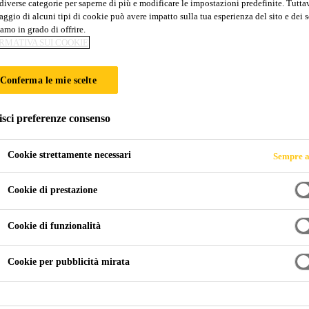
diverse categorie per saperne di più e modificare le impostazioni predefinite. Tuttav
ggio di alcuni tipi di cookie può avere impatto sulla tua esperienza del sito e dei s
amo in grado di offrire.
RMATIVA SUI COOKIE
Conferma le mie scelte
isci preferenze consenso
Cookie strettamente necessari
Sempre a
Cookie di prestazione
Cookie di funzionalità
Cookie per pubblicità mirata