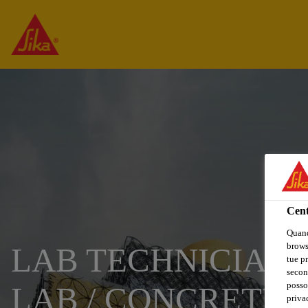
Cent
Quand
browse
LAB TECHNICIAN
tue pr
secon
posso
LAB / CONCRETE
privac