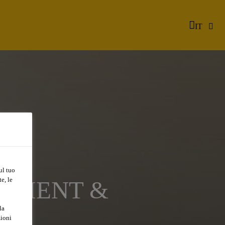
IT
ul tuo
e, le
OPMENT &
la
zioni