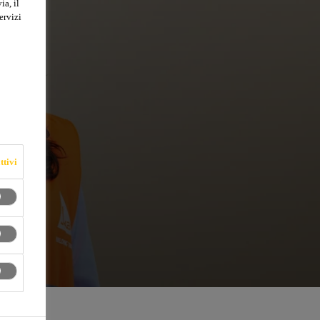
ia, il
ervizi
ttivi