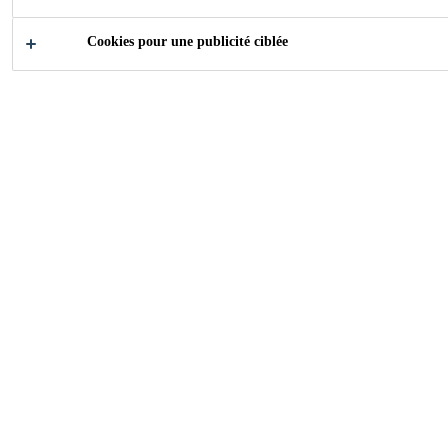
Cookies pour une publicité ciblée
2011
BASEL, SWITZERLAND
Faithful renovation of historic building in