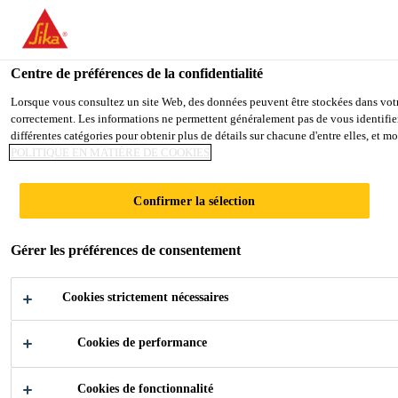
You are accessing "Sika Schweiz AG", it seems you are accessing it
TO SIKA USA
STAY ON THE SIKA SCHWEIZ A
Centre de préférences de la confidentialité
Lorsque vous consultez un site Web, des données peuvent être stockées dans votre 
correctement. Les informations ne permettent généralement pas de vous identifier
Sika Schweiz AG
différentes catégories pour obtenir plus de détails sur chacune d'entre elles, et 
POLITIQUE EN MATIÈRE DE COOKIES
HOTEL VICTORIA
Confirmer la sélection
Gérer les préférences de consentement
Cookies strictement nécessaires
Cookies de performance
Industry
...
Hotel Victoria
Cookies de fonctionnalité