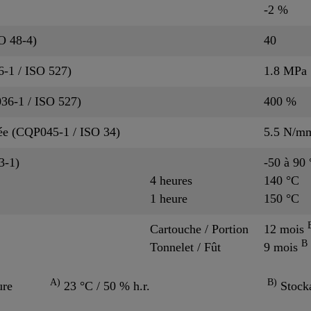
-2 %
O 48-4)
40
6-1 / ISO 527)
1.8 MPa
36-1 / ISO 527)
400 %
cée (CQP045-1 / ISO 34)
5.5 N/m
3-1)
-50 à 90
4 heures
140 °C
1 heure
150 °C
Cartouche / Portion
12 mois
B
Tonnelet / Fût
9 mois
A)
B)
ure
23 °C / 50 % h.r.
Stocka