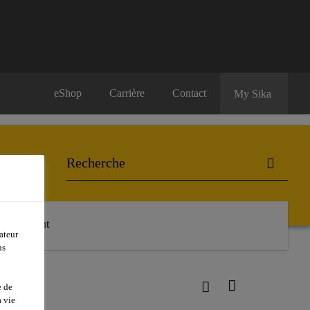
eShop
Carrière
Contact
My Sika
& Equipment
ateur
ns
521 UV
e de
 vie