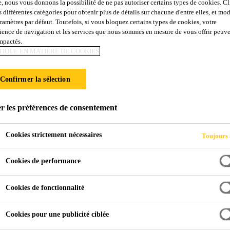
e, nous vous donnons la possibilité de ne pas autoriser certains types de cookies. C
 UV
s différentes catégories pour obtenir plus de détails sur chacune d'entre elles, et mod
aramètres par défaut. Toutefois, si vous bloquez certains types de cookies, votre
ience de navigation et les services que nous sommes en mesure de vous offrir peuv
impactés.
mpéries avec un large spectre d'adhérence
TIQUE EN MATIÈRE DE COOKIES
éité STP, monocomposante, résistant aux intempéries, qui pré
Confirmer la sélection
, PC, FRP et le bois pour lesquels un traitement préparatoire 
produit universel convient pour des étanchéité en intérieur et extérieur.
r les préférences de consentement
Cookies strictement nécessaires
Toujours 
port sans traitement préparatoire spéciale
Cookies de performance
Cookies de fonctionnalité
Cookies pour une publicité ciblée
NIQUE DU PRODUIT
FICHES DE DONNÉES DE S