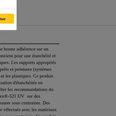
nts
iser
e bonne adhérence sur un
nvient pour une étanchéité et
iques. Les supports appropriés
pprêts et peintures (systèmes
et les plastiques. Ce produit
isation d'étanchéités en
sulter les recommandations du
aflex®-521 UV sur des
ssurer sous contrainte. Des
re effectués avec les matériaux