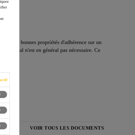
liquez
ifier
ent
sente de bonnes propriétés d'adhérence sur un
spécial n'est en général pas nécessaire. Ce
actif
ÉCURITÉ
VOIR TOUS LES DOCUMENTS