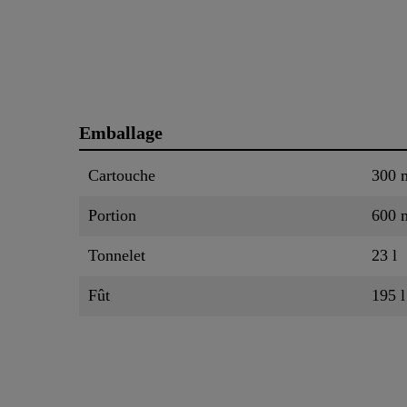
Emballage
Cartouche
300 
Portion
600 
Tonnelet
23 l
Fût
195 l