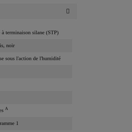
 à terminaison silane (STP)
is, noir
e sous l'action de l'humidité
C
A
es
gramme 1