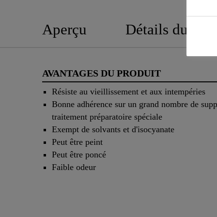
Aperçu
Détails du pro
AVANTAGES DU PRODUIT
Résiste au vieillissement et aux intempéries
Bonne adhérence sur un grand nombre de supp
traitement préparatoire spéciale
Exempt de solvants et d'isocyanate
Peut être peint
Peut être poncé
Faible odeur