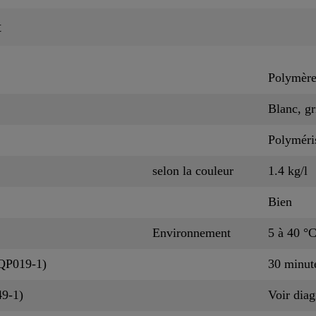
t
Polymère
Blanc, gr
Polyméris
selon la couleur
1.4 kg/l
Bien
Environnement
5 à 40 °
CQP019-1)
30 minut
49-1)
Voir dia