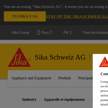
You are accessing "Sika Schweiz AG", it seems you are accessing it
TO SIKA USA
STAY ON THE SIKA SCHWEIZ A
Sika Group
Pays
FR
Tous les domain
Sika Schweiz AG
Applian
Cent
Appliance and Equipment
Produits
Principales innovat
Lorsq
ou ré
peuve
utili
Industry
Appareils et équipements
Appareils
perme
bénéf