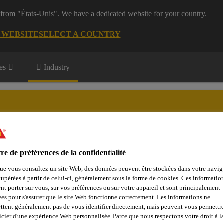
 from "États-Unis". We have a dedicated website for your country.
G WEBSITE
SELECT A COUNTRY
es
Industry
ce and Equipment
re de préférences de la confidentialité
ions
Service
Download Center
À propos des Appliances 
ue vous consultez un site Web, des données peuvent être stockées dans votre navig
cupérées à partir de celui-ci, généralement sous la forme de cookies. Ces informatio
nt porter sur vous, sur vos préférences ou sur votre appareil et sont principalement
sées pour s'assurer que le site Web fonctionne correctement. Les informations ne
 électroménagers
Kühl- und Tiefkühlschränke
Sikaflex®-
ttent généralement pas de vous identifier directement, mais peuvent vous permettr
icier d'une expérience Web personnalisée. Parce que nous respectons votre droit à la