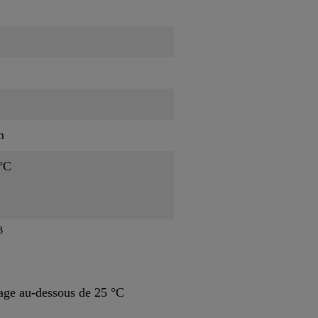
m
 °C
B
ge au-dessous de 25 °C