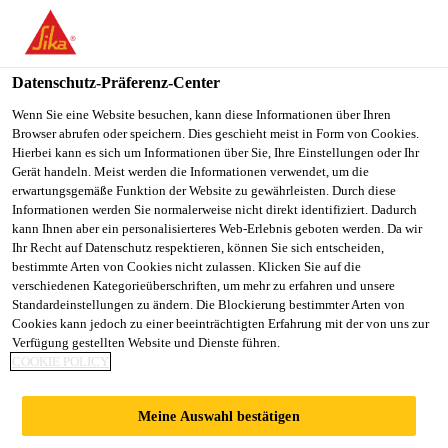
DE
Datenschutz-Präferenz-Center
Wenn Sie eine Website besuchen, kann diese Informationen über Ihren
Browser abrufen oder speichern. Dies geschieht meist in Form von Cookies.
SALES EXECUTIVE -
Hierbei kann es sich um Informationen über Sie, Ihre Einstellungen oder Ihr
Gerät handeln. Meist werden die Informationen verwendet, um die
erwartungsgemäße Funktion der Website zu gewährleisten. Durch diese
A&I AFTERMARKET
Informationen werden Sie normalerweise nicht direkt identifiziert. Dadurch
kann Ihnen aber ein personalisierteres Web-Erlebnis geboten werden. Da wir
Ihr Recht auf Datenschutz respektieren, können Sie sich entscheiden,
bestimmte Arten von Cookies nicht zulassen. Klicken Sie auf die
Vollzeit
verschiedenen Kategorieüberschriften, um mehr zu erfahren und unsere
Standardeinstellungen zu ändern. Die Blockierung bestimmter Arten von
Verkauf
Cookies kann jedoch zu einer beeinträchtigten Erfahrung mit der von uns zur
Ho Chi Minh City, Vietnam
Verfügung gestellten Website und Dienste führen.
COOKIE POLICY
JETZT BEWERBEN
TEILEN
Meine Auswahl bestätigen