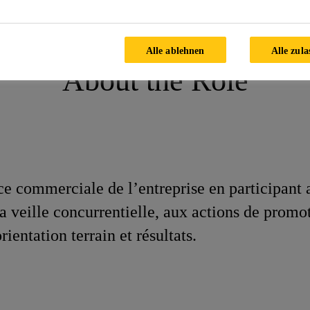
eting Assistant
Alle ablehnen
Alle zula
About the Role
 commerciale de l’entreprise en participant a
 la veille concurrentielle, aux actions de pr
ientation terrain et résultats.