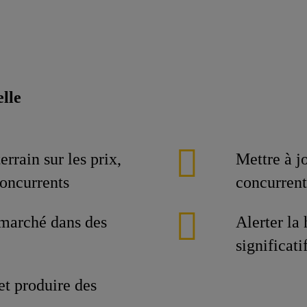
elle
errain sur les prix,
Mettre à j
concurrents
concurrent
 marché dans des
Alerter la
significat
et produire des