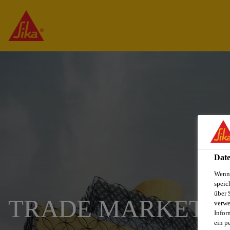
Date
Wenn 
speic
über 
TRADE MARKETIN
verwe
Infor
ein p