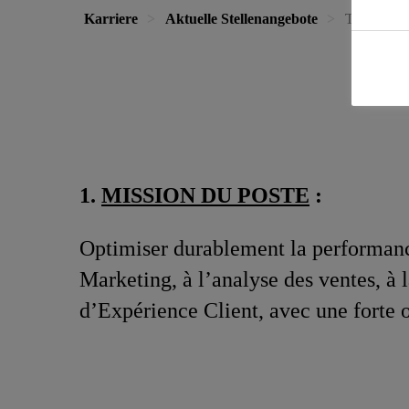
Karriere
Aktuelle Stellenangebote
Trade Mark
1.
MISSION DU POSTE
:
Optimiser durablement la performance
Marketing, à l’analyse des ventes, à
d’Expérience Client, avec une forte or