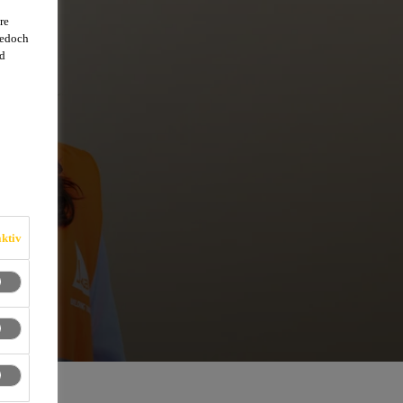
re
jedoch
d
ktiv