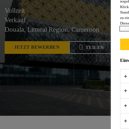
respe
Klick
Vollzeit
Stand
zu ei
Verkauf
Diens
Douala, Littoral Region, Cameroon
COOK
JETZT BEWERBEN
TEILEN
Einw