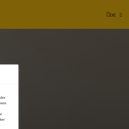
DE
oder
onen
se
ber