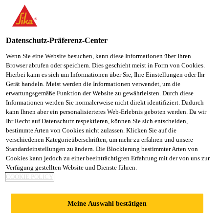
DE
Datenschutz-Präferenz-Center
Wenn Sie eine Website besuchen, kann diese Informationen über Ihren
Browser abrufen oder speichern. Dies geschieht meist in Form von Cookies.
PROMOTOR DE
Hierbei kann es sich um Informationen über Sie, Ihre Einstellungen oder Ihr
Gerät handeln. Meist werden die Informationen verwendet, um die
erwartungsgemäße Funktion der Website zu gewährleisten. Durch diese
VENTAS
Informationen werden Sie normalerweise nicht direkt identifiziert. Dadurch
kann Ihnen aber ein personalisierteres Web-Erlebnis geboten werden. Da wir
Ihr Recht auf Datenschutz respektieren, können Sie sich entscheiden,
bestimmte Arten von Cookies nicht zulassen. Klicken Sie auf die
Vollzeit
verschiedenen Kategorieüberschriften, um mehr zu erfahren und unsere
Standardeinstellungen zu ändern. Die Blockierung bestimmter Arten von
Verkauf
Cookies kann jedoch zu einer beeinträchtigten Erfahrung mit der von uns zur
Cancún, Quintana Roo, Mexico
Verfügung gestellten Website und Dienste führen.
COOKIE POLICY
JETZT BEWERBEN
TEILEN
Meine Auswahl bestätigen