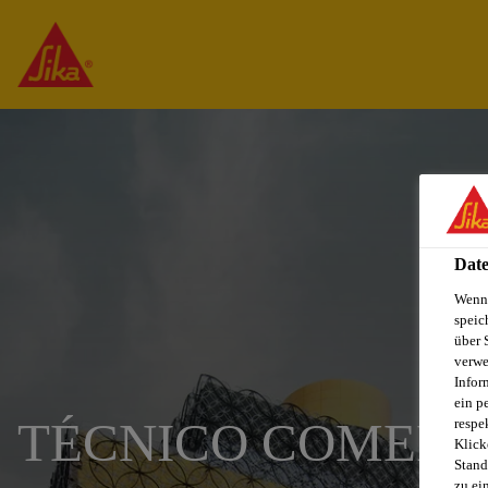
Date
Wenn 
speic
über 
verwe
Infor
ein p
TÉCNICO COMERCI
respe
Klick
Stand
zu ei