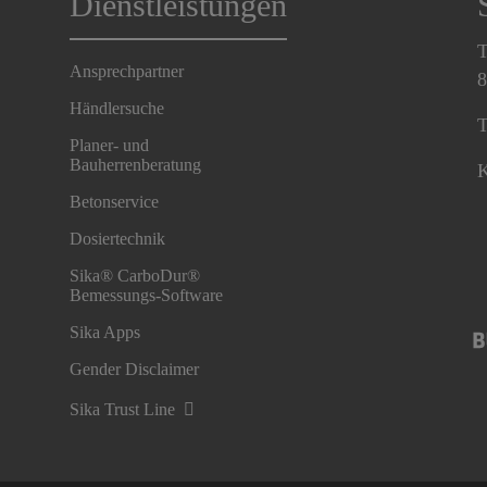
Dienstleistungen
T
Ansprechpartner
8
Händlersuche
T
Planer- und
Bauherrenberatung
K
Betonservice
Dosiertechnik
Sika® CarboDur®
Bemessungs-Software
Sika Apps
Gender Disclaimer
Sika Trust Line