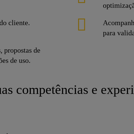
optimizaç
do cliente.
Acompanhar
para vali
s, propostas de
es de uso.
as competências e exper