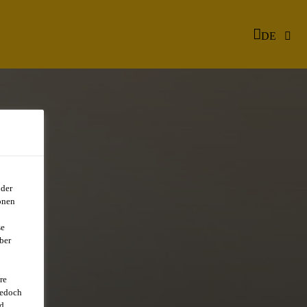
DE
oder
onen
se
ber
re
jedoch
d