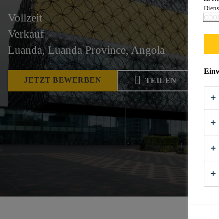
Diens
Vollzeit
COOK
Verkauf
Luanda, Luanda Province, Angola
Einw
JETZT BEWERBEN
TEILEN