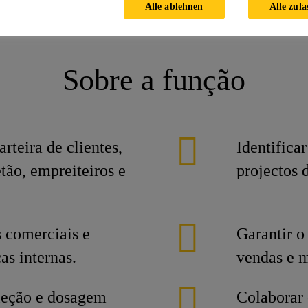
Alle ablehnen
Alle zula
mercial (Betão)
Sobre a função
rteira de clientes,
Identifica
tão, empreiteiros e
projectos 
.
 comerciais e
Garantir o
as internas.
vendas e 
eleção e dosagem
Colaborar 