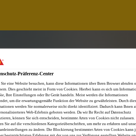
nschutz-Präferenz-Center
Sie eine Website besuchen, kann diese Informationen über Ihren Browser abrufen 
hern. Dies geschieht meist in Form von Cookies. Hierbei kann es sich um Informati
Sie, Ihre Einstellungen oder Ihr Gerät handeln. Meist werden die Informationen
ndet, um die erwartungsgemäße Funktion der Website zu gewährleisten. Durch die
mationen werden Sie normalerweise nicht direkt identifiziert. Dadurch kann Ihnen a
ersonalisierteres Web-Erlebnis geboten werden. Da wir Ihr Recht auf Datenschutz
AL (BETÃO)
ktieren, können Sie sich entscheiden, bestimmte Arten von Cookies nicht zulassen.
en Sie auf die verschiedenen Kategorieüberschriften, um mehr zu erfahren und unse
ardeinstellungen zu ändern. Die Blockierung bestimmter Arten von Cookies kann 
ner beeinträchtigten Erfahrung mit der von uns zur Verfügung gestellten Website un