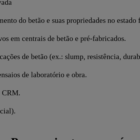
vada
to do betão e suas propriedades no estado f
os em centrais de betão e pré‑fabricados.
ações de betão (ex.: slump, resistência, durab
ensaios de laboratório e obra.
e CRM.
ial).