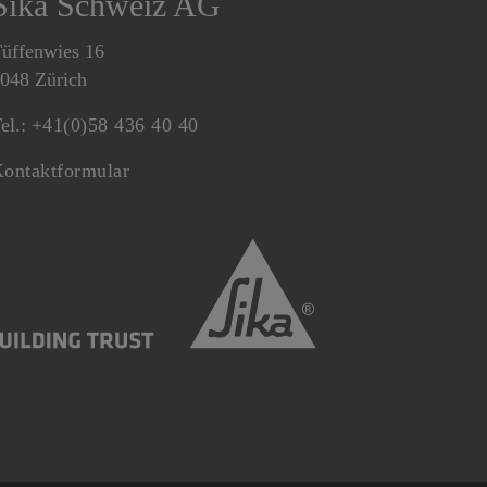
Sika Schweiz AG
üffenwies 16
048 Zürich
el.:
+41(0)58 436 40 40
ontaktformular