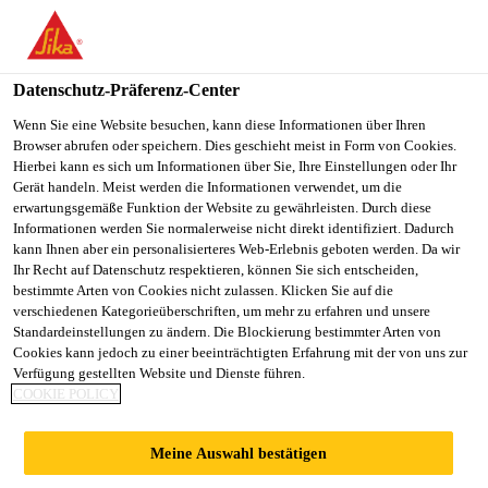
DE
Datenschutz-Präferenz-Center
Wenn Sie eine Website besuchen, kann diese Informationen über Ihren
Browser abrufen oder speichern. Dies geschieht meist in Form von Cookies.
SR. ENGINEER /
Hierbei kann es sich um Informationen über Sie, Ihre Einstellungen oder Ihr
Gerät handeln. Meist werden die Informationen verwendet, um die
erwartungsgemäße Funktion der Website zu gewährleisten. Durch diese
ASSISTANT MANAGER
Informationen werden Sie normalerweise nicht direkt identifiziert. Dadurch
kann Ihnen aber ein personalisierteres Web-Erlebnis geboten werden. Da wir
– TECHNICAL
Ihr Recht auf Datenschutz respektieren, können Sie sich entscheiden,
bestimmte Arten von Cookies nicht zulassen. Klicken Sie auf die
SERVICE
verschiedenen Kategorieüberschriften, um mehr zu erfahren und unsere
Standardeinstellungen zu ändern. Die Blockierung bestimmter Arten von
Cookies kann jedoch zu einer beeinträchtigten Erfahrung mit der von uns zur
Verfügung gestellten Website und Dienste führen.
COOKIE POLICY
Vollzeit
Sonstiges
Meine Auswahl bestätigen
Bengaluru, Karnataka, India