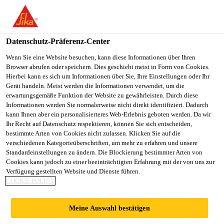
DE
Datenschutz-Präferenz-Center
Wenn Sie eine Website besuchen, kann diese Informationen über Ihren
Browser abrufen oder speichern. Dies geschieht meist in Form von Cookies.
MITARBEITER LAGER
Hierbei kann es sich um Informationen über Sie, Ihre Einstellungen oder Ihr
Gerät handeln. Meist werden die Informationen verwendet, um die
erwartungsgemäße Funktion der Website zu gewährleisten. Durch diese
/ LAGERIST (M/W/D)
Informationen werden Sie normalerweise nicht direkt identifiziert. Dadurch
kann Ihnen aber ein personalisierteres Web-Erlebnis geboten werden. Da wir
Ihr Recht auf Datenschutz respektieren, können Sie sich entscheiden,
bestimmte Arten von Cookies nicht zulassen. Klicken Sie auf die
Vollzeit
verschiedenen Kategorieüberschriften, um mehr zu erfahren und unsere
Standardeinstellungen zu ändern. Die Blockierung bestimmter Arten von
Produktion
Cookies kann jedoch zu einer beeinträchtigten Erfahrung mit der von uns zur
Landsberg am Lech, Bavaria, Germany
Verfügung gestellten Website und Dienste führen.
COOKIE POLICY
JETZT BEWERBEN
TEILEN
Meine Auswahl bestätigen