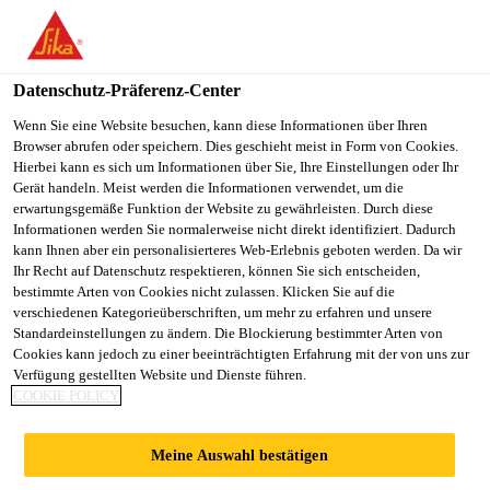
DE
Datenschutz-Präferenz-Center
Wenn Sie eine Website besuchen, kann diese Informationen über Ihren
Browser abrufen oder speichern. Dies geschieht meist in Form von Cookies.
R&D SPECIALIST –
Hierbei kann es sich um Informationen über Sie, Ihre Einstellungen oder Ihr
Gerät handeln. Meist werden die Informationen verwendet, um die
erwartungsgemäße Funktion der Website zu gewährleisten. Durch diese
TECHNICAL / QA / QC
Informationen werden Sie normalerweise nicht direkt identifiziert. Dadurch
kann Ihnen aber ein personalisierteres Web-Erlebnis geboten werden. Da wir
Ihr Recht auf Datenschutz respektieren, können Sie sich entscheiden,
bestimmte Arten von Cookies nicht zulassen. Klicken Sie auf die
Vollzeit
verschiedenen Kategorieüberschriften, um mehr zu erfahren und unsere
Standardeinstellungen zu ändern. Die Blockierung bestimmter Arten von
Research
Cookies kann jedoch zu einer beeinträchtigten Erfahrung mit der von uns zur
Tashkent, Uzbekistan
Verfügung gestellten Website und Dienste führen.
COOKIE POLICY
JETZT BEWERBEN
TEILEN
Meine Auswahl bestätigen