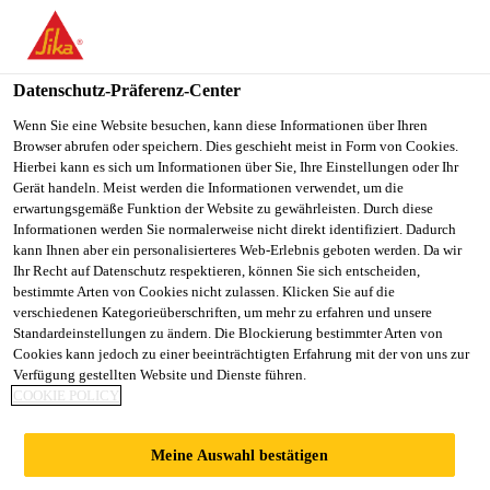
DE
Datenschutz-Präferenz-Center
Wenn Sie eine Website besuchen, kann diese Informationen über Ihren
Browser abrufen oder speichern. Dies geschieht meist in Form von Cookies.
KERESKEDELMI
Hierbei kann es sich um Informationen über Sie, Ihre Einstellungen oder Ihr
Gerät handeln. Meist werden die Informationen verwendet, um die
erwartungsgemäße Funktion der Website zu gewährleisten. Durch diese
ÉRTÉKESÍTŐ
Informationen werden Sie normalerweise nicht direkt identifiziert. Dadurch
kann Ihnen aber ein personalisierteres Web-Erlebnis geboten werden. Da wir
Ihr Recht auf Datenschutz respektieren, können Sie sich entscheiden,
bestimmte Arten von Cookies nicht zulassen. Klicken Sie auf die
Vollzeit
verschiedenen Kategorieüberschriften, um mehr zu erfahren und unsere
Standardeinstellungen zu ändern. Die Blockierung bestimmter Arten von
Sonstiges
Cookies kann jedoch zu einer beeinträchtigten Erfahrung mit der von uns zur
Biatorbágy, Hungary
Verfügung gestellten Website und Dienste führen.
COOKIE POLICY
JETZT BEWERBEN
TEILEN
Meine Auswahl bestätigen