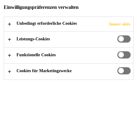
27000 - 30000 MXN per month
Einwilligungspräferenzen verwalten
Unbedingt erforderliche Cookies
Immer aktiv
JETZT BEWERBEN
TEILEN
Leistungs-Cookies
Funktionelle Cookies
Cookies für Marketingzwecke
Karriere
...
Asesor Técnico Comercial - Proyectos Espe