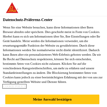
DE
Datenschutz-Präferenz-Center
Wenn Sie eine Website besuchen, kann diese Informationen über Ihren
Browser abrufen oder speichern. Dies geschieht meist in Form von Cookies.
ASESOR TÉCNICO
Hierbei kann es sich um Informationen über Sie, Ihre Einstellungen oder Ihr
Gerät handeln. Meist werden die Informationen verwendet, um die
erwartungsgemäße Funktion der Website zu gewährleisten. Durch diese
COMERCIAL -
Informationen werden Sie normalerweise nicht direkt identifiziert. Dadurch
kann Ihnen aber ein personalisierteres Web-Erlebnis geboten werden. Da wir
PROYECTOS
Ihr Recht auf Datenschutz respektieren, können Sie sich entscheiden,
bestimmte Arten von Cookies nicht zulassen. Klicken Sie auf die
ESPECIFICADOR
verschiedenen Kategorieüberschriften, um mehr zu erfahren und unsere
Standardeinstellungen zu ändern. Die Blockierung bestimmter Arten von
Cookies kann jedoch zu einer beeinträchtigten Erfahrung mit der von uns zur
Verfügung gestellten Website und Dienste führen.
COOKIE POLICY
Vollzeit
Verkauf
Meine Auswahl bestätigen
Monterrey, Nuevo Leon, Mexico