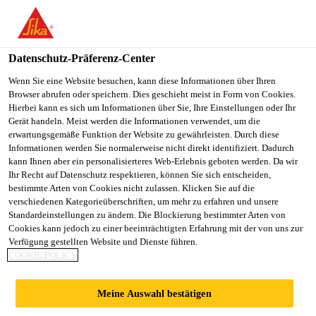
DE
Datenschutz-Präferenz-Center
Wenn Sie eine Website besuchen, kann diese Informationen über Ihren
Browser abrufen oder speichern. Dies geschieht meist in Form von Cookies.
客服实习生
Hierbei kann es sich um Informationen über Sie, Ihre Einstellungen oder Ihr
Gerät handeln. Meist werden die Informationen verwendet, um die
erwartungsgemäße Funktion der Website zu gewährleisten. Durch diese
Informationen werden Sie normalerweise nicht direkt identifiziert. Dadurch
kann Ihnen aber ein personalisierteres Web-Erlebnis geboten werden. Da wir
Praktikant
Ihr Recht auf Datenschutz respektieren, können Sie sich entscheiden,
Customer Service
bestimmte Arten von Cookies nicht zulassen. Klicken Sie auf die
verschiedenen Kategorieüberschriften, um mehr zu erfahren und unsere
Wuhan, Hubei, China
Standardeinstellungen zu ändern. Die Blockierung bestimmter Arten von
Cookies kann jedoch zu einer beeinträchtigten Erfahrung mit der von uns zur
Verfügung gestellten Website und Dienste führen.
COOKIE POLICY
JETZT BEWERBEN
TEILEN
Meine Auswahl bestätigen