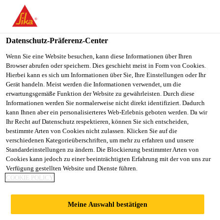
DE
Datenschutz-Präferenz-Center
Wenn Sie eine Website besuchen, kann diese Informationen über Ihren
Browser abrufen oder speichern. Dies geschieht meist in Form von Cookies.
JEFE DE PRODUCTO
Hierbei kann es sich um Informationen über Sie, Ihre Einstellungen oder Ihr
Gerät handeln. Meist werden die Informationen verwendet, um die
erwartungsgemäße Funktion der Website zu gewährleisten. Durch diese
Informationen werden Sie normalerweise nicht direkt identifiziert. Dadurch
kann Ihnen aber ein personalisierteres Web-Erlebnis geboten werden. Da wir
Vollzeit
Ihr Recht auf Datenschutz respektieren, können Sie sich entscheiden,
Marketing
bestimmte Arten von Cookies nicht zulassen. Klicken Sie auf die
verschiedenen Kategorieüberschriften, um mehr zu erfahren und unsere
Caseros, Buenos Aires Province, Argentina
Standardeinstellungen zu ändern. Die Blockierung bestimmter Arten von
Cookies kann jedoch zu einer beeinträchtigten Erfahrung mit der von uns zur
Verfügung gestellten Website und Dienste führen.
COOKIE POLICY
JETZT BEWERBEN
TEILEN
Meine Auswahl bestätigen