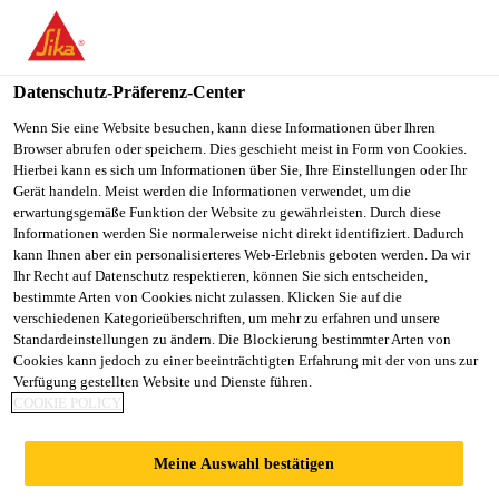
DE
Datenschutz-Präferenz-Center
Wenn Sie eine Website besuchen, kann diese Informationen über Ihren
Browser abrufen oder speichern. Dies geschieht meist in Form von Cookies.
SALES ENGINEER
Hierbei kann es sich um Informationen über Sie, Ihre Einstellungen oder Ihr
Gerät handeln. Meist werden die Informationen verwendet, um die
erwartungsgemäße Funktion der Website zu gewährleisten. Durch diese
INFRASTRUCTURE
Informationen werden Sie normalerweise nicht direkt identifiziert. Dadurch
kann Ihnen aber ein personalisierteres Web-Erlebnis geboten werden. Da wir
Ihr Recht auf Datenschutz respektieren, können Sie sich entscheiden,
bestimmte Arten von Cookies nicht zulassen. Klicken Sie auf die
Vollzeit
verschiedenen Kategorieüberschriften, um mehr zu erfahren und unsere
Standardeinstellungen zu ändern. Die Blockierung bestimmter Arten von
Customer Service
Cookies kann jedoch zu einer beeinträchtigten Erfahrung mit der von uns zur
Ksar-Said, Tunis Governorate, Tunisia
Verfügung gestellten Website und Dienste führen.
COOKIE POLICY
JETZT BEWERBEN
TEILEN
Meine Auswahl bestätigen