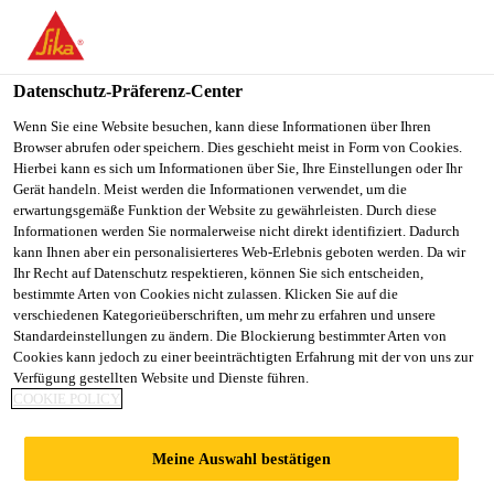
DE
Datenschutz-Präferenz-Center
Wenn Sie eine Website besuchen, kann diese Informationen über Ihren
Browser abrufen oder speichern. Dies geschieht meist in Form von Cookies.
EJECUTIVO DE
Hierbei kann es sich um Informationen über Sie, Ihre Einstellungen oder Ihr
Gerät handeln. Meist werden die Informationen verwendet, um die
erwartungsgemäße Funktion der Website zu gewährleisten. Durch diese
VENTAS TÉCNICAS –
Informationen werden Sie normalerweise nicht direkt identifiziert. Dadurch
kann Ihnen aber ein personalisierteres Web-Erlebnis geboten werden. Da wir
CONSTRUCCIÓN
Ihr Recht auf Datenschutz respektieren, können Sie sich entscheiden,
bestimmte Arten von Cookies nicht zulassen. Klicken Sie auf die
verschiedenen Kategorieüberschriften, um mehr zu erfahren und unsere
Standardeinstellungen zu ändern. Die Blockierung bestimmter Arten von
Vollzeit
Cookies kann jedoch zu einer beeinträchtigten Erfahrung mit der von uns zur
Verfügung gestellten Website und Dienste führen.
Project Management
COOKIE POLICY
Mexico City, Mexico City, Mexico
Meine Auswahl bestätigen
30000 - 40000 MXN per month