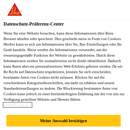
DE
Datenschutz-Präferenz-Center
Wenn Sie eine Website besuchen, kann diese Informationen über Ihren
Browser abrufen oder speichern. Dies geschieht meist in Form von Cookies.
BECARIO SUPPLY
Hierbei kann es sich um Informationen über Sie, Ihre Einstellungen oder Ihr
Gerät handeln. Meist werden die Informationen verwendet, um die
erwartungsgemäße Funktion der Website zu gewährleisten. Durch diese
CHAIN
Informationen werden Sie normalerweise nicht direkt identifiziert. Dadurch
kann Ihnen aber ein personalisierteres Web-Erlebnis geboten werden. Da wir
Ihr Recht auf Datenschutz respektieren, können Sie sich entscheiden,
bestimmte Arten von Cookies nicht zulassen. Klicken Sie auf die
Vollzeit
verschiedenen Kategorieüberschriften, um mehr zu erfahren und unsere
Standardeinstellungen zu ändern. Die Blockierung bestimmter Arten von
Manufacturing
Cookies kann jedoch zu einer beeinträchtigten Erfahrung mit der von uns zur
Tlalnepantla de Baz, State of Mexico,
Verfügung gestellten Website und Dienste führen.
COOKIE POLICY
Mexico
Meine Auswahl bestätigen
JETZT BEWERBEN
TEILEN