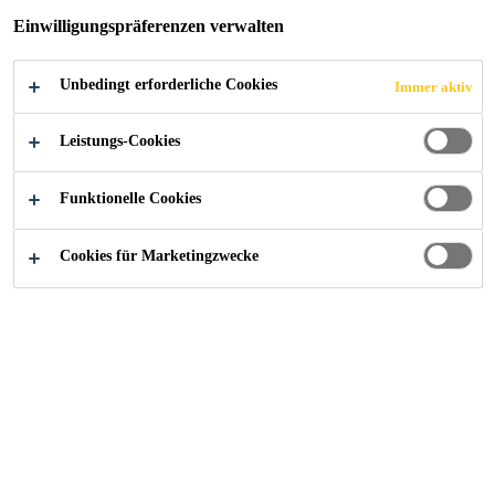
Vollzeit
Einwilligungspräferenzen verwalten
Verkauf
New Delhi, Delhi, India
Unbedingt erforderliche Cookies
Immer aktiv
Leistungs-Cookies
JETZT BEWERBEN
TEILEN
Funktionelle Cookies
Cookies für Marketingzwecke
Karriere
...
Deputy Manager/Sales Manager- Facade, Fene