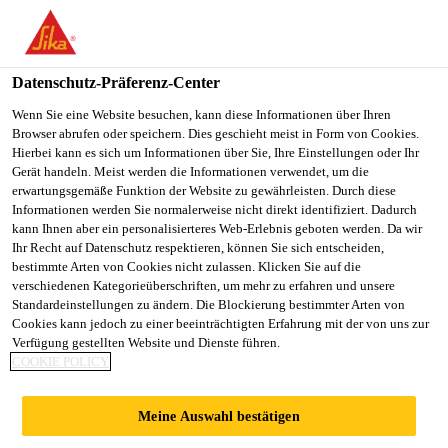
DE
Datenschutz-Präferenz-Center
Wenn Sie eine Website besuchen, kann diese Informationen über Ihren
Browser abrufen oder speichern. Dies geschieht meist in Form von Cookies.
TÉCNICO DE
Hierbei kann es sich um Informationen über Sie, Ihre Einstellungen oder Ihr
Gerät handeln. Meist werden die Informationen verwendet, um die
erwartungsgemäße Funktion der Website zu gewährleisten. Durch diese
MANUTENÇÃO
Informationen werden Sie normalerweise nicht direkt identifiziert. Dadurch
kann Ihnen aber ein personalisierteres Web-Erlebnis geboten werden. Da wir
Ihr Recht auf Datenschutz respektieren, können Sie sich entscheiden,
bestimmte Arten von Cookies nicht zulassen. Klicken Sie auf die
Vollzeit
verschiedenen Kategorieüberschriften, um mehr zu erfahren und unsere
Standardeinstellungen zu ändern. Die Blockierung bestimmter Arten von
Manufacturing
Cookies kann jedoch zu einer beeinträchtigten Erfahrung mit der von uns zur
Lençóis Paulista, State of São Paulo, Brazil
Verfügung gestellten Website und Dienste führen.
COOKIE POLICY
JETZT BEWERBEN
TEILEN
Meine Auswahl bestätigen