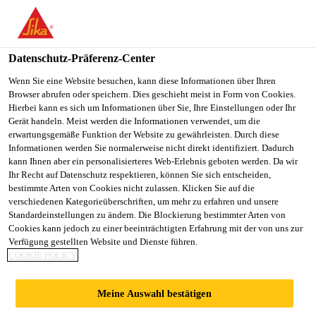
DE
Datenschutz-Präferenz-Center
Wenn Sie eine Website besuchen, kann diese Informationen über Ihren
Browser abrufen oder speichern. Dies geschieht meist in Form von Cookies.
MAINTENANCE
Hierbei kann es sich um Informationen über Sie, Ihre Einstellungen oder Ihr
Gerät handeln. Meist werden die Informationen verwendet, um die
erwartungsgemäße Funktion der Website zu gewährleisten. Durch diese
TECHNICIAN
Informationen werden Sie normalerweise nicht direkt identifiziert. Dadurch
kann Ihnen aber ein personalisierteres Web-Erlebnis geboten werden. Da wir
Ihr Recht auf Datenschutz respektieren, können Sie sich entscheiden,
bestimmte Arten von Cookies nicht zulassen. Klicken Sie auf die
Vollzeit
verschiedenen Kategorieüberschriften, um mehr zu erfahren und unsere
Standardeinstellungen zu ändern. Die Blockierung bestimmter Arten von
Sonstiges
Cookies kann jedoch zu einer beeinträchtigten Erfahrung mit der von uns zur
Port Klang, Selangor, Malaysia
Verfügung gestellten Website und Dienste führen.
COOKIE POLICY
JETZT BEWERBEN
TEILEN
Meine Auswahl bestätigen