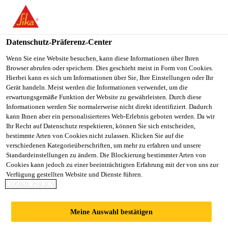
DE
Datenschutz-Präferenz-Center
Wenn Sie eine Website besuchen, kann diese Informationen über Ihren
Browser abrufen oder speichern. Dies geschieht meist in Form von Cookies.
KEY-ACCOUNT-
Hierbei kann es sich um Informationen über Sie, Ihre Einstellungen oder Ihr
Gerät handeln. Meist werden die Informationen verwendet, um die
erwartungsgemäße Funktion der Website zu gewährleisten. Durch diese
MANAGER (M/W/D)
Informationen werden Sie normalerweise nicht direkt identifiziert. Dadurch
kann Ihnen aber ein personalisierteres Web-Erlebnis geboten werden. Da wir
ZEMENTADDITIVE
Ihr Recht auf Datenschutz respektieren, können Sie sich entscheiden,
bestimmte Arten von Cookies nicht zulassen. Klicken Sie auf die
verschiedenen Kategorieüberschriften, um mehr zu erfahren und unsere
Standardeinstellungen zu ändern. Die Blockierung bestimmter Arten von
Vollzeit | Hybride
Cookies kann jedoch zu einer beeinträchtigten Erfahrung mit der von uns zur
Verfügung gestellten Website und Dienste führen.
Verkauf
COOKIE POLICY
Leimen, Baden-Württemberg, Germany
Meine Auswahl bestätigen