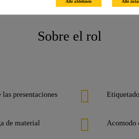
Alle ablehnen
Alle zula
General
Sobre el rol
 las presentaciones
Etiquetado
ga de material
Acomodo de