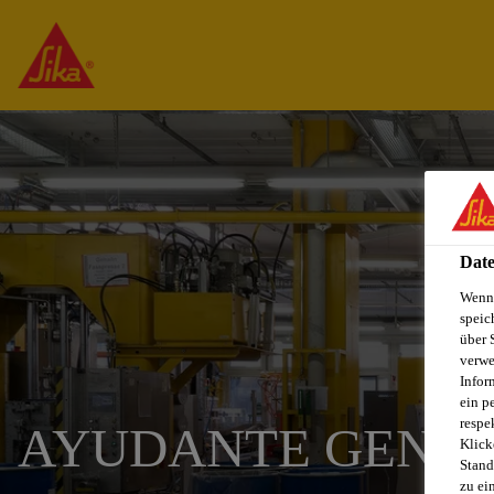
Date
Wenn 
speic
über 
verwe
Infor
ein p
respe
AYUDANTE GENE
Klick
Stand
zu ei