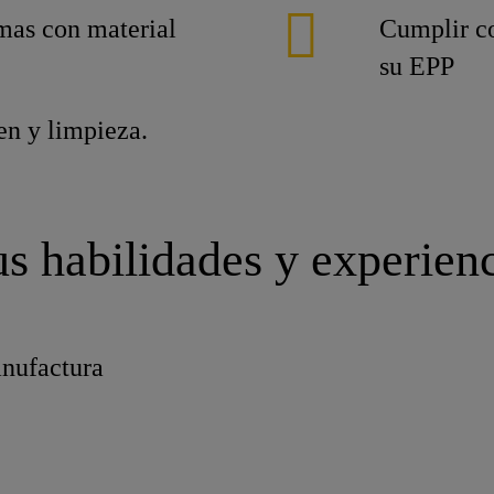
mas con material
Cumplir co
su EPP
en y limpieza.
s habilidades y experien
anufactura