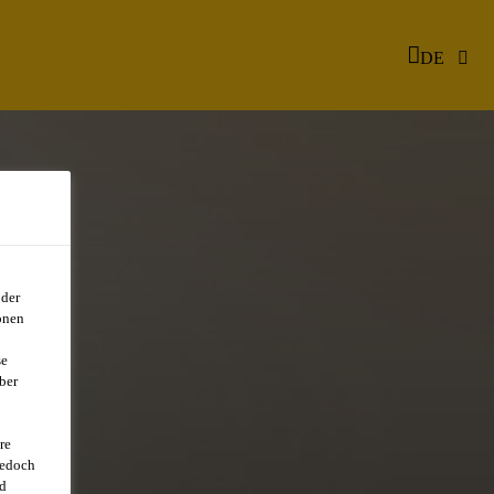
DE
oder
onen
se
ber
re
jedoch
d