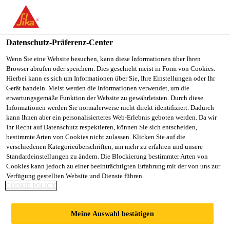
DE
Datenschutz-Präferenz-Center
Wenn Sie eine Website besuchen, kann diese Informationen über Ihren
Browser abrufen oder speichern. Dies geschieht meist in Form von Cookies.
LEAD - KEY OWNERS
Hierbei kann es sich um Informationen über Sie, Ihre Einstellungen oder Ihr
Gerät handeln. Meist werden die Informationen verwendet, um die
erwartungsgemäße Funktion der Website zu gewährleisten. Durch diese
& KEY SPECIFIERS
Informationen werden Sie normalerweise nicht direkt identifiziert. Dadurch
kann Ihnen aber ein personalisierteres Web-Erlebnis geboten werden. Da wir
(KPM & KAM)
Ihr Recht auf Datenschutz respektieren, können Sie sich entscheiden,
bestimmte Arten von Cookies nicht zulassen. Klicken Sie auf die
verschiedenen Kategorieüberschriften, um mehr zu erfahren und unsere
Standardeinstellungen zu ändern. Die Blockierung bestimmter Arten von
Vollzeit
Cookies kann jedoch zu einer beeinträchtigten Erfahrung mit der von uns zur
Verfügung gestellten Website und Dienste führen.
Verkauf
COOKIE POLICY
Navi Mumbai, Maharashtra, India
Meine Auswahl bestätigen