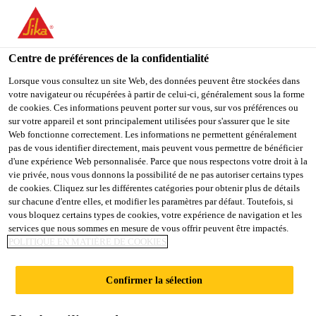
FR
Centre de préférences de la confidentialité
Lorsque vous consultez un site Web, des données peuvent être stockées dans
votre navigateur ou récupérées à partir de celui-ci, généralement sous la forme
AUTOMATIKER/ELEKT
de cookies. Ces informations peuvent porter sur vous, sur vos préférences ou
sur votre appareil et sont principalement utilisées pour s'assurer que le site
Web fonctionne correctement. Les informations ne permettent généralement
RIKER
pas de vous identifier directement, mais peuvent vous permettre de bénéficier
d'une expérience Web personnalisée. Parce que nous respectons votre droit à la
INSTANDHALTUNG
vie privée, nous vous donnons la possibilité de ne pas autoriser certains types
de cookies. Cliquez sur les différentes catégories pour obtenir plus de détails
(M/W)
sur chacune d'entre elles, et modifier les paramètres par défaut. Toutefois, si
vous bloquez certains types de cookies, votre expérience de navigation et les
services que nous sommes en mesure de vous offrir peuvent être impactés.
POLITIQUE EN MATIÈRE DE COOKIES
Plein-temps
Production
Confirmer la sélection
Düdingen, Canton of Fribourg, Switzerland