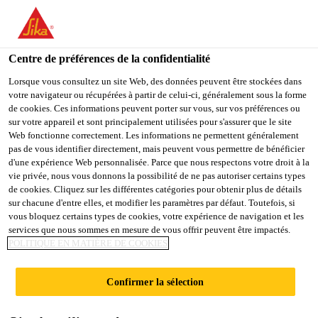
FR
Centre de préférences de la confidentialité
Lorsque vous consultez un site Web, des données peuvent être stockées dans
votre navigateur ou récupérées à partir de celui-ci, généralement sous la forme
RECEPTIONIST AND E-
de cookies. Ces informations peuvent porter sur vous, sur vos préférences ou
sur votre appareil et sont principalement utilisées pour s'assurer que le site
Web fonctionne correctement. Les informations ne permettent généralement
COMMERCE
pas de vous identifier directement, mais peuvent vous permettre de bénéficier
d'une expérience Web personnalisée. Parce que nous respectons votre droit à la
SPECIALIST
vie privée, nous vous donnons la possibilité de ne pas autoriser certains types
de cookies. Cliquez sur les différentes catégories pour obtenir plus de détails
sur chacune d'entre elles, et modifier les paramètres par défaut. Toutefois, si
vous bloquez certains types de cookies, votre expérience de navigation et les
Plein-temps
services que nous sommes en mesure de vous offrir peuvent être impactés.
POLITIQUE EN MATIÈRE DE COOKIES
Vente
Al Obour City, Al-Qalyubia Governorate,
Confirmer la sélection
Egypt