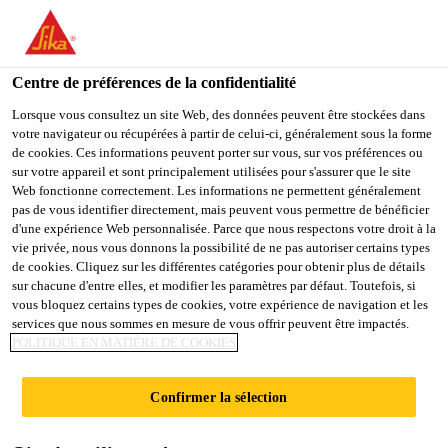
FR
Centre de préférences de la confidentialité
Lorsque vous consultez un site Web, des données peuvent être stockées dans
votre navigateur ou récupérées à partir de celui-ci, généralement sous la forme
OPERADOR DE
de cookies. Ces informations peuvent porter sur vous, sur vos préférences ou
sur votre appareil et sont principalement utilisées pour s'assurer que le site
Web fonctionne correctement. Les informations ne permettent généralement
PRODUÇÃO E
pas de vous identifier directement, mais peuvent vous permettre de bénéficier
d'une expérience Web personnalisée. Parce que nous respectons votre droit à la
ARMAZÉM
vie privée, nous vous donnons la possibilité de ne pas autoriser certains types
de cookies. Cliquez sur les différentes catégories pour obtenir plus de détails
sur chacune d'entre elles, et modifier les paramètres par défaut. Toutefois, si
vous bloquez certains types de cookies, votre expérience de navigation et les
Plein-temps
services que nous sommes en mesure de vous offrir peuvent être impactés.
POLITIQUE EN MATIÈRE DE COOKIES
Vente
Cravinhos, State of São Paulo, Brazil
Confirmer la sélection