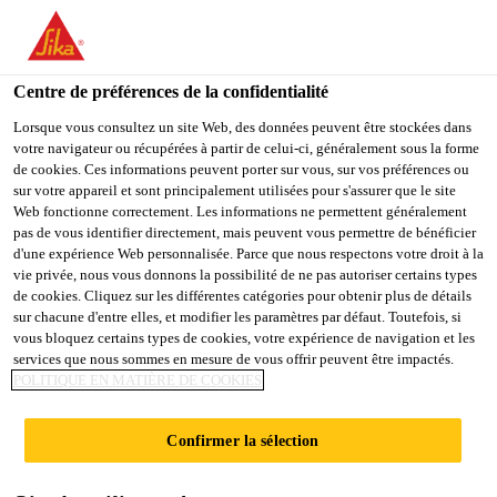
FR
Centre de préférences de la confidentialité
Lorsque vous consultez un site Web, des données peuvent être stockées dans
votre navigateur ou récupérées à partir de celui-ci, généralement sous la forme
SALES ASSOCIATE
de cookies. Ces informations peuvent porter sur vous, sur vos préférences ou
sur votre appareil et sont principalement utilisées pour s'assurer que le site
Web fonctionne correctement. Les informations ne permettent généralement
pas de vous identifier directement, mais peuvent vous permettre de bénéficier
d'une expérience Web personnalisée. Parce que nous respectons votre droit à la
Plein-temps
vie privée, nous vous donnons la possibilité de ne pas autoriser certains types
Vente
de cookies. Cliquez sur les différentes catégories pour obtenir plus de détails
sur chacune d'entre elles, et modifier les paramètres par défaut. Toutefois, si
Houston, Texas, United States
vous bloquez certains types de cookies, votre expérience de navigation et les
services que nous sommes en mesure de vous offrir peuvent être impactés.
60000 - 80000 USD per year
POLITIQUE EN MATIÈRE DE COOKIES
POSTULER
Confirmer la sélection
PARTAGER