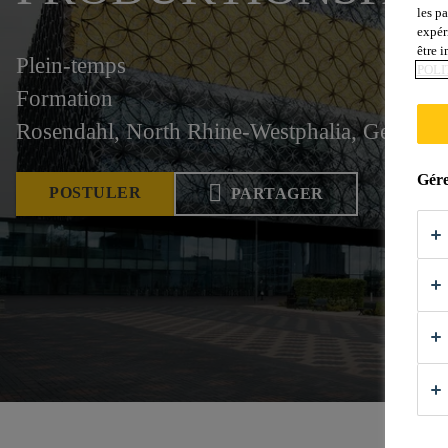
les p
expér
être 
Plein-temps
POLI
Formation
Rosendahl, North Rhine-Westphalia, German
Gére
POSTULER
PARTAGER