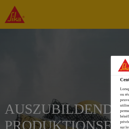
Cent
Lorsq
ou ré
peuve
AUSZUBILDENDER
utili
perme
bénéf
PRODUKTIONSFAC
privé
sur le