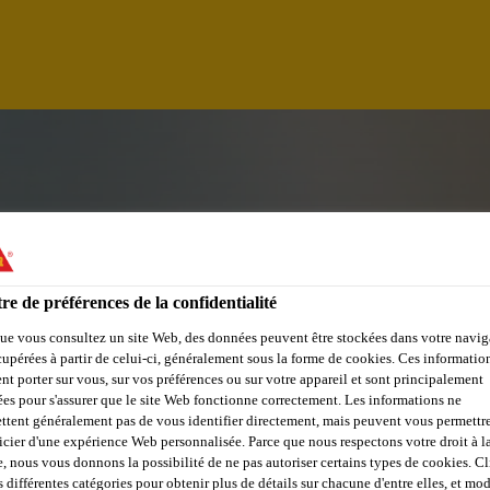
re de préférences de la confidentialité
ue vous consultez un site Web, des données peuvent être stockées dans votre navig
cupérées à partir de celui-ci, généralement sous la forme de cookies. Ces informatio
nt porter sur vous, sur vos préférences ou sur votre appareil et sont principalement
 (M/W/D)
sées pour s'assurer que le site Web fonctionne correctement. Les informations ne
ttent généralement pas de vous identifier directement, mais peuvent vous permettr
icier d'une expérience Web personnalisée. Parce que nous respectons votre droit à la
HKRAFT CHEMIE
e, nous vous donnons la possibilité de ne pas autoriser certains types de cookies. C
s différentes catégories pour obtenir plus de détails sur chacune d'entre elles, et mod