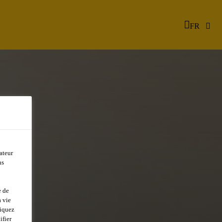
FR
ateur
ns
e de
 vie
liquez
ifier