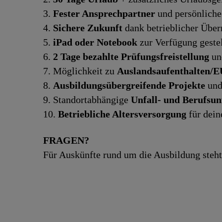
3.
Fester Ansprechpartner
und persönliche
4.
Sichere Zukunft
dank betrieblicher Übe
5.
iPad oder Notebook
zur Verfügung gestel
6.
2 Tage bezahlte Prüfungsfreistellung
und
7. Möglichkeit zu
Auslandsaufenthalten/
8.
Ausbildungsübergreifende Projekte
und
9. Standortabhängige
Unfall- und Berufsun
10.
Betriebliche Altersversorgung
für dein
FRAGEN?
Für Auskünfte rund um die Ausbildung steht