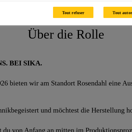
/d) Produktionsfachkraft Chemie
Tout refuser
Tout autor
Über die Rolle
. BEI SIKA.
6 bieten wir am Standort Rosendahl eine Aus
echnikbegeistert und möchtest die Herstellung
t du von Anfang an mitten im Produktionsproz