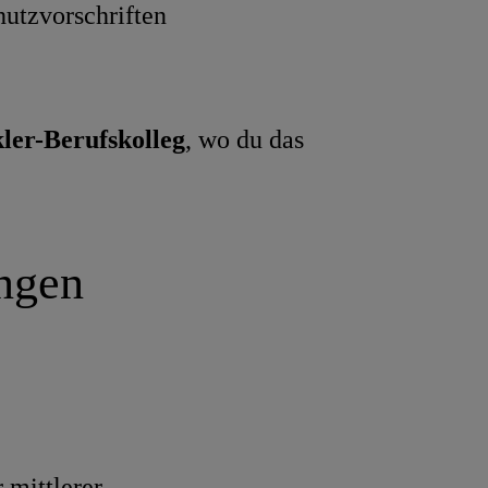
utzvorschriften
ler-Berufskolleg
, wo du das
ungen
 mittlerer