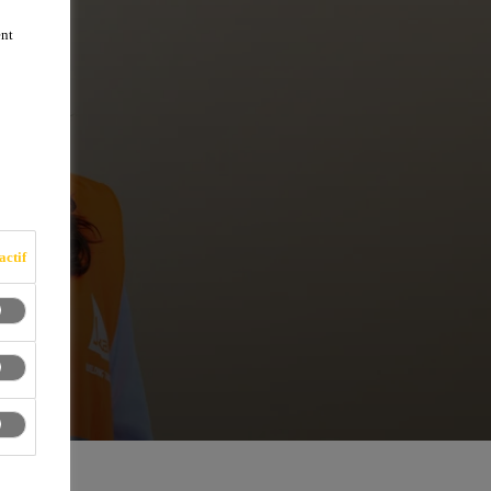
ent
actif