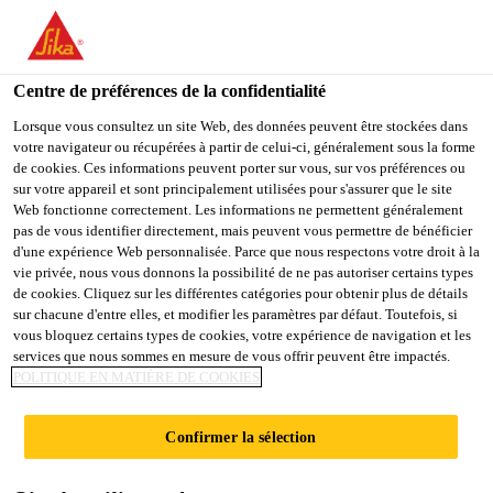
FR
Centre de préférences de la confidentialité
Lorsque vous consultez un site Web, des données peuvent être stockées dans
votre navigateur ou récupérées à partir de celui-ci, généralement sous la forme
EXECUTIVE / SENIOR
de cookies. Ces informations peuvent porter sur vous, sur vos préférences ou
sur votre appareil et sont principalement utilisées pour s'assurer que le site
Web fonctionne correctement. Les informations ne permettent généralement
EXECUTIVE -
pas de vous identifier directement, mais peuvent vous permettre de bénéficier
d'une expérience Web personnalisée. Parce que nous respectons votre droit à la
TECHNICAL SERVICES
vie privée, nous vous donnons la possibilité de ne pas autoriser certains types
de cookies. Cliquez sur les différentes catégories pour obtenir plus de détails
(OUTSIDE FTE)
sur chacune d'entre elles, et modifier les paramètres par défaut. Toutefois, si
vous bloquez certains types de cookies, votre expérience de navigation et les
services que nous sommes en mesure de vous offrir peuvent être impactés.
POLITIQUE EN MATIÈRE DE COOKIES
Plein-temps
Vente
Confirmer la sélection
Jamnagar, Gujarat, India